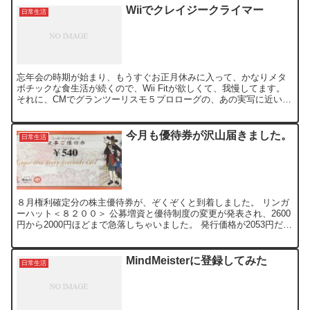
Wiiでクレイジークライマー
日常生活
忘年会の時期が始まり、もうすぐお正月休みに入って、かなりメタ
ボチックな食生活が続くので、Wii Fitが欲しくて、我慢してます。
それに、CMでグランツーリスモ５プロローグの、あの実写に近い
CGを見せられると、手がうずうずしてるのですが、こ...
今月も優待券が沢山届きました。
日常生活
８月権利確定分の株主優待券が、ぞくぞくと到着しました。 リンガ
ーハット＜８２００＞ 公募増資と優待制度の変更が発表され、2600
円から2000円ほどまで急落しちゃいました。 発行価格が2053円だっ
たこともあり、優待も長期保有優遇となったこ...
MindMeisterに登録してみた
日常生活