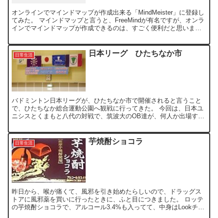
オンラインでマインドマップが作成出来る「MindMeister」に登録し
てみた。 マインドマップと言うと、FreeMindが有名ですが、オンラ
インでマインドマップが作成できるのは、すごく便利だと思いま
す。 この、MindMeisterでは、...
日本リーグ ひたちなか市
日常生活
バドミントン日本リーグが、ひたちなか市で開催されると言うこと
で、ひたちなか総合運動公園へ観戦に行ってきた。 今回は、日本ユ
ニシスとくまもと八代の対戦で、筑波大のOB達が、何人か出場する
のと、私が熊本出身と言うこともあって、観戦に行ったのです...
芋焼酎ショコラ
日常生活
昨日から、喉が痛くて、風邪を引き始めたらしいので、ドラッグス
トアに風邪薬を買いに行ったときに、ふと目につきました。 ロッテ
の芋焼酎ショコラで、アルコール3.4%も入ってて、中身はLookチョ
コレートみたいな粒状チョコです。 早速、食べてみる...