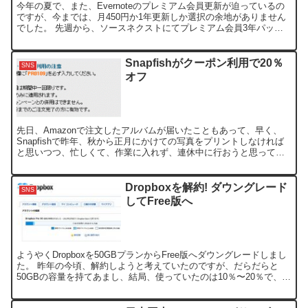
今年の夏で、また、Evernoteのプレミアム会員更新が迫っているの
ですが、今までは、月450円か1年更新しか選択の余地がありません
でした。 先週から、ソースネクストにてプレミアム会員3年パック
が発売されました。 価格は通常1年で約¥400...
Snapfishがクーポン利用で20％
SNS
オフ
先日、Amazonで注文したアルバムが届いたこともあって、早く、
Snapfishで昨年、秋から正月にかけての写真をプリントしなければ
と思いつつ、忙しくて、作業に入れず、連休中に行おうと思ってま
した。 遅れたのが幸を生じたのか、Snapfis...
Dropboxを解約! ダウングレード
SNS
してFree版へ
ようやくDropboxを50GBプランからFree版へダウングレードしまし
た。 昨年の今頃、解約しようと考えていたのですが、だらだらと
50GBの容量を持てあまし、結局、使っていたのは10％〜20％で、も
ったいない使い方をしていました。 更新...