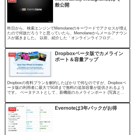
般公開
昨日から、検索エンジンでMemolaneのキーワードでアクセスが増え
たので何故だろう？と思っていたら、Memolaneからメールアナウン
スが届きました。 以前、紹介した「オンラインライフログ
「memolane」を試す」では、招待制で誰でも利...
Dropboxベータ版でカメライン
SNS
ポート＆容量アップ
Dropboxの有料プランを解約したばかりで何なのですが、Dropboxベ
ータ版の利用者に最大で5GBまで無料の追加容量が提供されるよう
です。 ベータテストとして、新機能のカメラインポート (写真とビ
デオの自動アップロード) が機能追加され...
Evernoteは3年パックがお得
SNS