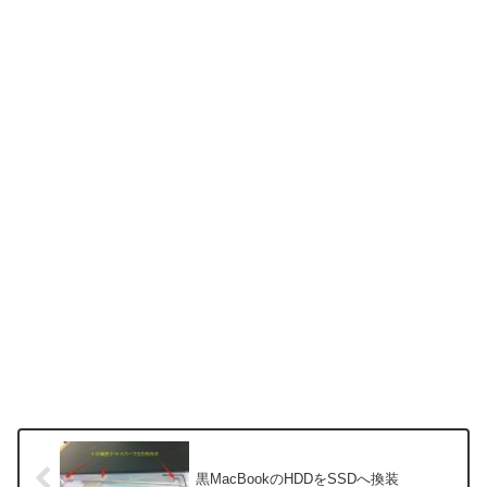
黒MacBookのHDDをSSDへ換装