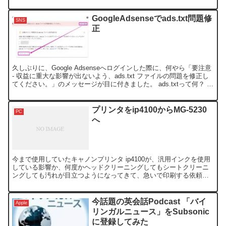
Windows7では、PowerShellが装備されている...
GoogleAdsenseでads.txt問題修
SNS
正
久しぶりに、Google Adsenseへログインした際に、何やら「要注意
- 収益に重大な影響が出ないよう、ads.txt ファイルの問題を修正し
てください。」のメッセージが目に付きました。 ads.txtって何？ 購
入者が偽の広告枠を判...
プリンタをip4100からMG-5230
PC
へ
今まで使用していたキャノンプリンタ ip4100が、汎用インクを使用
している影響か、何度かヘッドクリーニングしてもシートクリーニ
ングしても汚れが目立つようになってきて、急いで印刷する依頼が
舞い込んで来たので、プリンタをキャノン MG-523...
今話題の英会話Podcast 「バイ
Apple
リンガルニュース」をSubsonic
に登録してみた