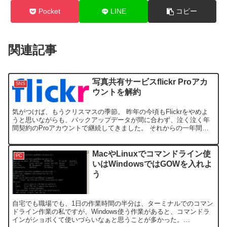
Pocket
LINE
コピー
関連記事
写真共有サービスflickr Proアカ
SNS
ウントを解約
気がつけば、もうクリスマスの季節。 昨年の今頃もFlickrをやめよ
うと思いながらも、バックアップデータが間に合わず、泣く泣く年
間契約のProアカウントで継続してきました。 それからの一年間、
iPhoneやiPadのオートアップロードを利用...
MacやLinuxでコマンドライン使
PC
いはWindowsではGOWを入れよ
う
自宅でも職場でも、1日の作業時間の半分は、ターミナルでのコマン
ドライン作業の私ですが、Windows使う作業があると、コマンドラ
インがショボくて使いづらいなぁと思うことが多かった。