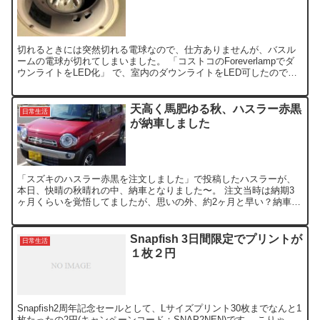
切れるときには突然切れる電球なので、仕方ありませんが、バスル
ームの電球が切れてしまいました。 「コストコのForeverlampでダ
ウンライトをLED化」 で、室内のダウンライトをLED可したので、
バスルームもいけるか？と思い、交換する電球...
天高く馬肥ゆる秋、ハスラー赤黒
日常生活
が納車しました
「スズキのハスラー赤黒を注文しました」で投稿したハスラーが、
本日、快晴の秋晴れの中、納車となりました〜。 注文当時は納期3
ヶ月くらいを覚悟してましたが、思いの外、約2ヶ月と早い？納車で
した。 ディーラー着いてすぐに1時間ほど、ハスラーの装備...
Snapfish 3日間限定でプリントが
日常生活
１枚２円
Snapfish2周年記念セールとして、Lサイズプリント30枚までなんと1
枚たったの2円(キャンペーンコード：SNAP2NEN)です。 こりゃ、