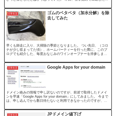
ころ、単に置き忘れていただけで、机の上にのっかって...
ゴムのベタベタ（加水分解）を除
日常生活
去してみた
早くも師走に入り、大掃除の季節となりました。 つい先日、（コロ
ナが少し収まってた頃）、ホームパーティーを行った際に、このブ
ログでも紹介した、毎度おなじみのワインオープナーを持参しまし
た。 このワインオープナーを初めて体験する方は、ビックリす...
Google Apps for your domain
日常生活
ドメイン絡みの情報で申し訳ないのですが、前述で取得したドメイ
ンを早速「Google Apps for your domain」にしてみました。 今まで
は、申し込んでから数日待たないと利用できなかったのですが、サ
インアップ後すぐに利用できたの...
JPドメイン値下げ
日常生活