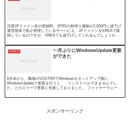
汎用JPドメイン名の登録料、JPRSの卸売り価格が2,500円に値下げ
運営団体で私が管理しているサーバにも、JPドメインをXREAで取
得しているのですが、XREAでも値下げしてくれるんでしょうか
ね？ JPドメインは、年間3690円で、海外...
一月ぶりにWindowsUpdate更新
日常生活
ができた
6月末から、職場のVOSTROでWindowsをセットアップ後に、
WindowsUpdateで更新を行うと、「インストールできませんでし
た」とのエラーで更新に失敗しておりました。 ファイヤーウォール
を「切」にしてみたり、Spybotを無効に...
スポンサーリンク