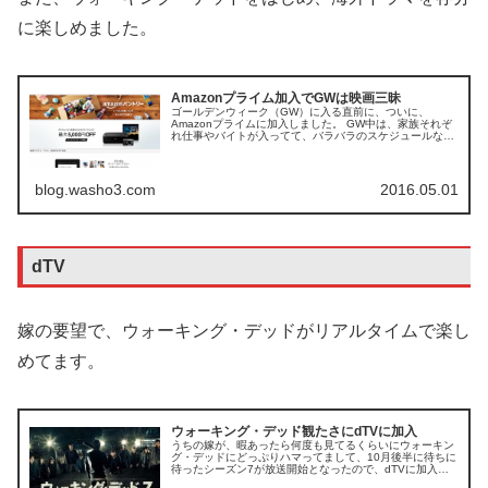
に楽しめました。
Amazonプライム加入でGWは映画三昧
ゴールデンウィーク（GW）に入る直前に、ついに、
Amazonプライムに加入しました。 GW中は、家族それぞ
れ仕事やバイトが入ってて、バラバラのスケジュールなの
で、特に遠出する予定がないから、GWは映画を観ようと
言うことがきっかけです。 Am...
blog.washo3.com
2016.05.01
dTV
嫁の要望で、ウォーキング・デッドがリアルタイムで楽し
めてます。
ウォーキング・デッド観たさにdTVに加入
うちの嫁が、暇あったら何度も見てるくらいにウォーキン
グ・デッドにどっぷりハマってまして、10月後半に待ちに
待ったシーズン7が放送開始となったので、dTVに加入し
ました。 ウォーキングデッドの配信は、FOXチャンネル