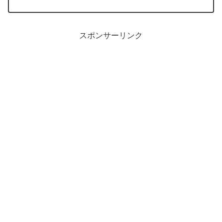
時、納期が３、４ヶ月と言われ、ekワゴンの車検に間に合わず...
スポンサーリンク