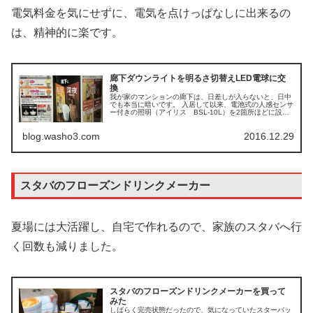
電気料金を気にせずに、電気を点けっぱなしに出来るの
は、精神的に楽です。
廊下ダウンライトを明るさ切替えLED電球に交
換
我が家のマンションの廊下は、日差しが入らないと、日中
でも本当に暗いです。 入居して以来、電池式の人感センサ
ー付きの照明（アイリス BSL-10L）を2箇所ほどに設置
しておりました。 玄関には人感センサーのダウンライトが
最初から設置されている...
blog.washo3.com
2016.12.29
スタバのフローズンドリンクメーカー
夏場には大活躍し、自宅で作れるので、家族のスタバへ行
く回数も減りました。
スタバのフローズンドリンクメーカーを買って
みた
しばらく完売状態だったので、気になっていたスターバッ