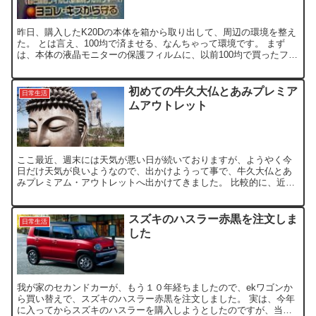
昨日、購入したK20Dの本体を箱から取り出して、周辺の環境を整え
た。 とは言え、100均で済ませる、なんちゃって環境です。 まず
は、本体の液晶モニターの保護フィルムに、以前100均で買ったフリ
ーサイズの保護フィルムをW:61mm x H:4...
初めての牛久大仏とあみプレミア
日常生活
ムアウトレット
ここ最近、週末には天気が悪い日が続いておりますが、ようやく今
日だけ天気が良いようなので、出かけようって事で、牛久大仏とあ
みプレミアム・アウトレットへ出かけてきました。 比較的に、近場
のスポットなのですが、家族では、両方とも初めての訪問です。...
スズキのハスラー赤黒を注文しま
日常生活
した
我が家のセカンドカーが、もう１０年経ちましたので、ekワゴンか
ら買い替えで、スズキのハスラー赤黒を注文しました。 実は、今年
に入ってからスズキのハスラーを購入しようとしたのですが、当