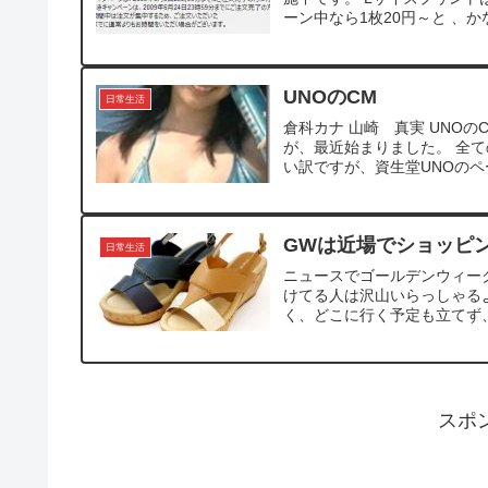
ーン中なら1枚20円～と 、か
UNOのCM
日常生活
倉科カナ 山崎 真実 UNO
が、最近始まりました。 全
い訳ですが、資生堂UNOのペ
GWは近場でショッピ
日常生活
ニュースでゴールデンウィー
けてる人は沢山いらっしゃる
く、どこに行く予定も立てず、
スポ