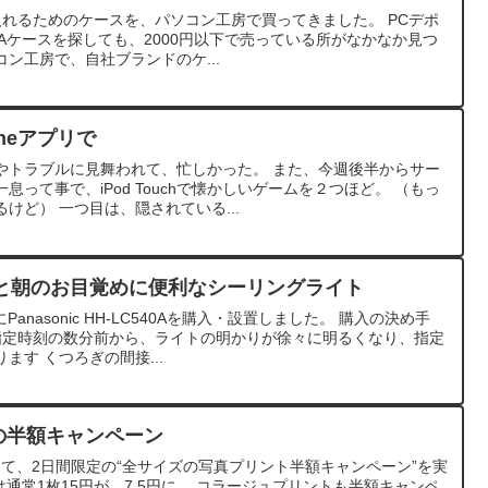
を入れるためのケースを、パソコン工房で買ってきました。 PCデポ
ATAケースを探しても、2000円以下で売っている所がなかなか見つ
ン工房で、自社ブランドのケ...
neアプリで
やトラブルに見舞われて、忙しかった。 また、今週後半からサー
って事で、iPod Touchで懐かしいゲームを２つほど。 （もっ
けど） 一つ目は、隠されている...
と朝のお目覚めに便利なシーリングライト
anasonic HH-LC540Aを購入・設置しました。 購入の決め手
 指定時刻の数分前から、ライトの明かりが徐々に明るくなり、指定
ます くつろぎの間接...
限定の半額キャンペーン
画として、2日間限定の“全サイズの写真プリント半額キャンペーン”を実
は通常1枚15円が、7.5円に。 コラージュプリントも半額キャンペ