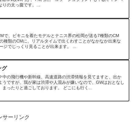
なりの太っ腹です。...
のCMで、ビキニを着たモデルとテニス界の松岡が送る7種類のCM
ての種類のCMに、リアルタイムで出くわすことがなかなか出来な
ージでじっくり見ることが出来ます。 ...
ング
ク中の飛行機や新幹線、高速道路の渋滞情報を見てますと、出か
ようですが、我が家は渋滞や人混みが嫌いなので、GWはおとなし
まったりと過ごしております。 どこにも行く...
ンサーリンク