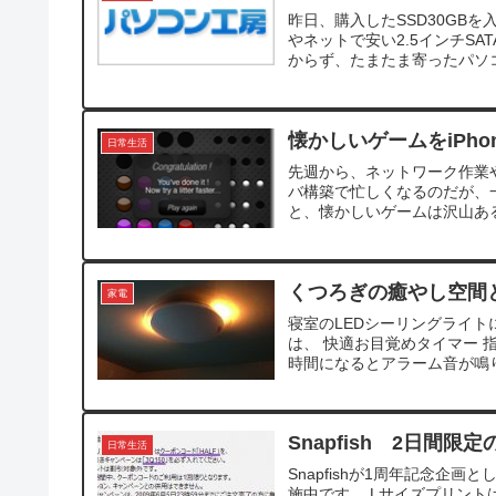
昨日、購入したSSD30GB
やネットで安い2.5インチS
からず、たまたま寄ったパソコ
懐かしいゲームをiPho
日常生活
先週から、ネットワーク作業
バ構築で忙しくなるのだが、一息
と、懐かしいゲームは沢山ある
くつろぎの癒やし空間
家電
寝室のLEDシーリングライトにP
は、 快適お目覚めタイマー
時間になるとアラーム音が鳴り
Snapfish 2日間
日常生活
Snapfishが1周年記念企
施中です。 Lサイズプリント