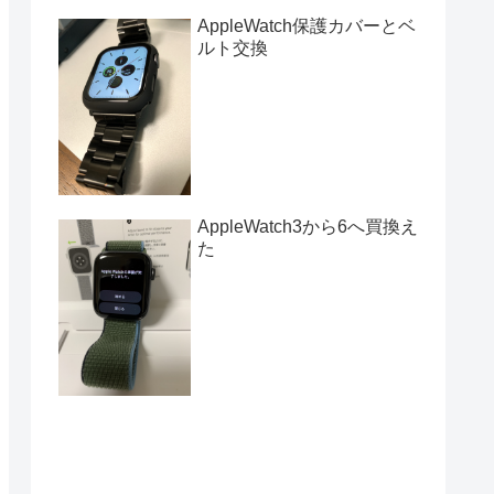
AppleWatch保護カバーとベ
ルト交換
AppleWatch3から6へ買換え
た