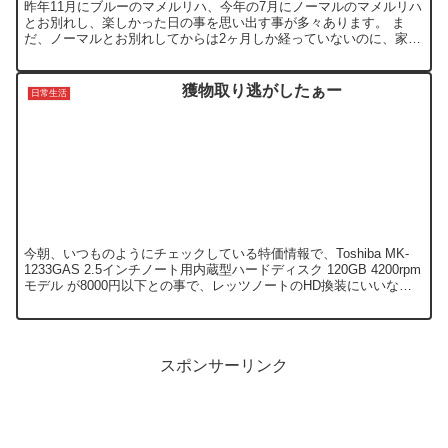
昨年11月にブルーのマメルリハ、今年の7月にノーマルのマメルリハ
とお別れし、楽しかった日の事を思い出す事が多々あります。 ま
だ、ノーマルとお別れしてからは2ヶ月しか経っていないのに、家族
から、またお迎えしたいとの要望が。 タイミングよく、ペ...
獲物取り逃がしたぁー
日常生活
今朝、いつものようにチェックしている特価情報で、Toshiba MK-
1233GAS 2.5インチノート用内蔵型ハードディスク 120GB 4200rpm
モデル が8000円以下との事で、レッツノートのHD換装にいいなぁ
と思い、時間がなかっ...
スポンサーリンク