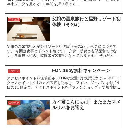
年末ブログを見ると、1年間を振り返って...
父娘の温泉旅行と星野リゾート初
日常生活
体験（その3）
父娘の温泉旅行と星野リゾート初体験（その2）から更につづきで
す。 今回は食事とイベント編です。 夕食・朝食とも部屋食ではな
く、食事処へ行き、時間帯が2部制になっております。 それぞれ、
個室を用意され、専用のスタッフが対応していただけます。 ...
FON-1day無料キャンペーン
日常生活
アクセスポイントを無償配布、FONが設置1万カ所記念で － ＠IT ア
クセスポイントの1万カ所設置を記念し、フォン・ジャパンは4月14
日の1日限定で、アクセスポイントを「フォンショップ」で無償提供
する。送料600円、代引手数料300円は別に...
カイ君こんにちは！またまたマメ
日常生活
ルリハをお迎え