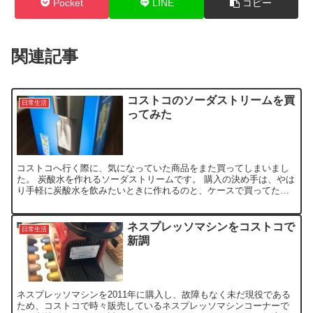
Pocket
LINE
コピー
関連記事
コストコのソーダストリームを買
日常生活
ってみた
コストコへ行く際に、気になっていた商品をまた買ってしまいまし
た。 炭酸水を作れるソーダストリームです。 購入の決め手は、やは
り手軽に炭酸水を飲みたいときに作れるのと、ケースで買ってた炭
酸水のペットボトルの買い出しと処分がなくなる事ですかね。...
ネスプレッソマシンをコストコで
日常生活
新調
ネスプレッソマシンを2011年に購入し、故障もなく未だ現役である
ため、コストコで時々販売しているネスプレッソマシンコーナーで