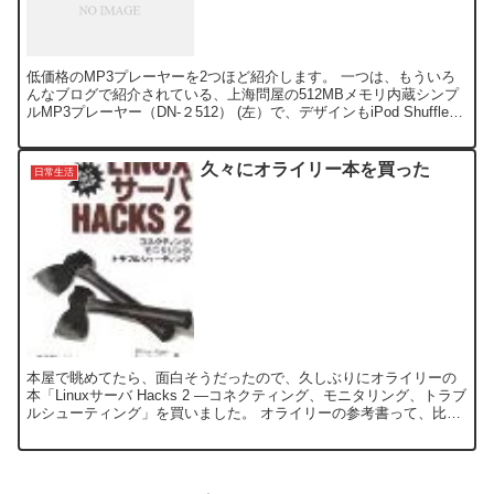
低価格のMP3プレーヤーを2つほど紹介します。 一つは、もういろ
んなブログで紹介されている、上海問屋の512MBメモリ内蔵シンプ
ルMP3プレーヤー（DN-２512） (左）で、デザインもiPod Shuffle風
な綺麗なブルーで、好感が持て...
久々にオライリー本を買った
日常生活
本屋で眺めてたら、面白そうだったので、久しぶりにオライリーの
本「Linuxサーバ Hacks 2 ―コネクティング、モニタリング、トラブ
ルシューティング」を買いました。 オライリーの参考書って、比較
的、堅いイメージがあり、必要な時に引っ張り...