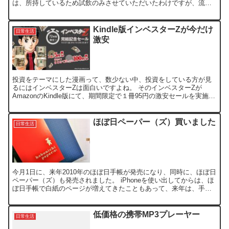
は、所持しているため試飲のみさせていただいたわけですが、流石
に型落ち感が出てきて、現行機種は、かなりコンパクトになっ...
Kindle版インベスターZが今だけ
日常生活
激安
投資をテーマにした漫画って、数少ない中、投資をしている方が見
るにはインベスターZは面白いですよね。 そのインベスターZが
AmazonのKindle版にて、期間限定で１冊95円の激安セールを実施し
ています。 Amazon Kindle版 イン...
ほぼ日ペーパー（ズ）買いました
日常生活
今月1日に、来年2010年のほぼ日手帳が発売になり、同時に、ほぼ日
ペーパー（ズ）も発売されました。 iPhoneを使い出してからは、ほ
ぼ日手帳で白紙のページが増えてきたこともあって、来年は、手帳
を続けるか、ほぼ日ペーパー（ズ）に切り替えよう...
低価格の携帯MP3プレーヤー
日常生活