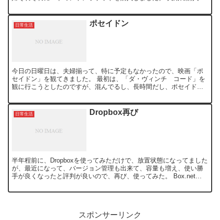
たラケット↓ 青・黄のカラーリングが綺麗です。 《〜21日...
ポセイドン
日常生活
今日の日曜日は、夫婦揃って、特に予定もなかったので、映画「ポ
セイドン」を観てきました。 最初は、「ダ・ヴィンチ コード」を
観に行こうとしたのですが、混んでるし、長時間だし、ポセイドン
の方が迫力あって映画眼で観るにはイイかもと言うことで、予約...
Dropbox再び
日常生活
半年程前に、Dropboxを使ってみただけで、放置状態になってました
が、最近になって、バージョン管理も出来て、容量も増え、使い勝
手が良くなったと評判が良いので、再び、使ってみた。 Box.netを
チラホラと使ってはいたのだが、何か馴染めず、...
スポンサーリンク