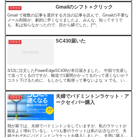
Gmailのシフト＋クリック
日常生活
Gmail で複数の記事を選択する方法の記事を読んで、Gmailの不要な
メール削除が、劇的に早くなりましたよ。みんな、知ってそうで
も、私は知らなかったので、目から鱗でした。(^^;
SC430届いた
日常生活
3/13に注文したPowerEdgeSC430が本日届きました。 中国で生産し
て送ってくるのですが、輸送で1週間かかってるのって遅くないか？
コスト下げるために、もしかして船便って事ないよな :x でも、いざ
届いてみると、さぁ何に使おうって...
夫婦でバドミントンラケット・ア
日常生活
ークセイバー購入
我が家では、夫婦でバドミントンをしていますが、私のラケットが
最近よく壊れているし、いつも妻のラケットは私のお古なので、夫
婦それぞれにバドミントンラケットを購入しました。 夫用に購入し