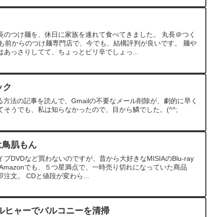
長のつけ麺を、休日に家族を連れて食べてきました。 丸長＠つく
上も前からのつけ麺専門店で、今でも、結構評判が良いです。 麺や
あっさりしてて、ちょっとピリ辛でしょっ...
ック
する方法の記事を読んで、Gmailの不要なメール削除が、劇的に早く
そうでも、私は知らなかったので、目から鱗でした。(^^;
は鳥肌もん
DVDなど買わないのですが、昔から大好きなMISIAのBlu-ray
Amazonでも、５つ星満点で、一時売り切れになっていた商品
文。 CDと値段が変わら...
ルヒャーでバルコニーを清掃