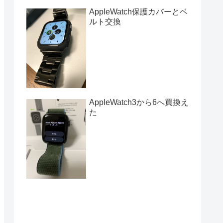
AppleWatch保護カバーとベ
ルト交換
AppleWatch3から6へ買換え
た