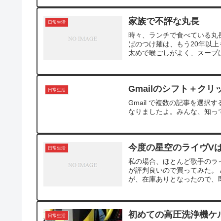
家族で不評な丸長
日常生活
時々、ランチで食べている丸
ばのつけ麺は、もう20年以
太めで喉ごしがよく、スープは
Gmailのシフト＋クリ
日常生活
Gmail で複数の記事を選択
なりましたよ。みんな、知って
今度の星空のライヴV
日常生活
私の場合、ほとんど歌手のライブ
が評判良いので買ってみた。 
が、在庫ありとなったので、即注
初めての高圧洗浄機ケ
日常生活