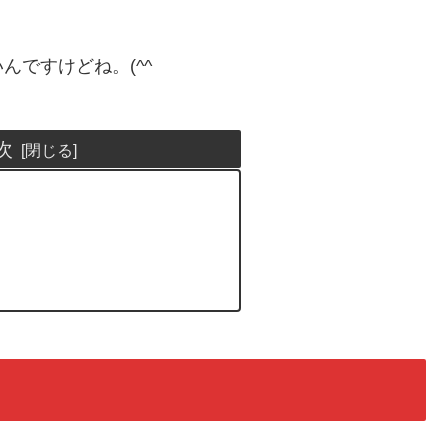
ですけどね。(^^ゞ
次