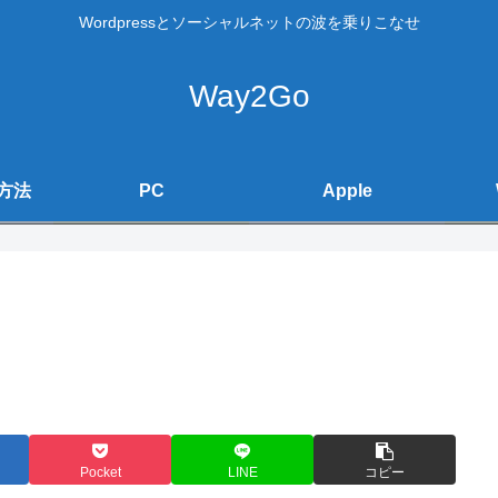
Wordpressとソーシャルネットの波を乗りこなせ
Way2Go
方法
PC
Apple
Pocket
LINE
コピー