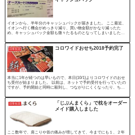
イオンから、半年分のキャッシュバックが届きました。 ここ最近、
イオンへ行く機会がめっきり減り、買い物金額がかなり減ったた
め、キャッシュバック金額も微々たるものとなってしまいました。
イオンへの貢献度が低下したのが影響したとかしなかったとかで...
コロワイドおせち2018予約完了
日常生活
本当に1年が経つのは早いもので、本日(10/1)よりコロワイドのおせ
ち受付が始まりました。 以前は、ネットで予約受付を行っていたの
ですが、予約開始と同時に殺到し、つながりにくくなったり、ちょ
っと遅いと完売になったりで、悶々とするので、昨年か...
「じぶんまくら」で枕をオーダー
日常生活
メイド購入しました
ここ数年で、肩こりや首の痛みが増してきて、今までにも１、２年