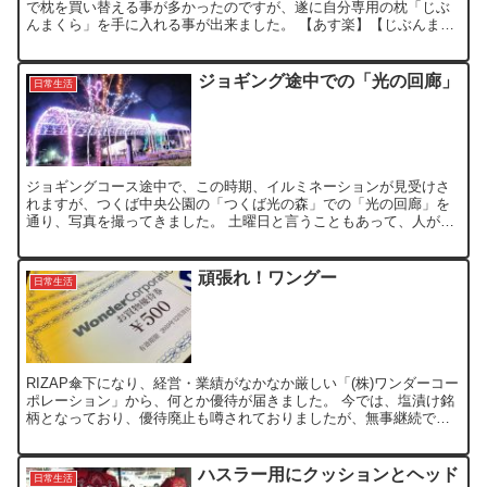
で枕を買い替える事が多かったのですが、遂に自分専用の枕「じぶ
んまくら」を手に入れる事が出来ました。 【あす楽】【じぶんまく
らプレミアムギフト券 43×70】オーダーメイド枕をプレゼ...
ジョギング途中での「光の回廊」
日常生活
ジョギングコース途中で、この時期、イルミネーションが見受けさ
れますが、つくば中央公園の「つくば光の森」での「光の回廊」を
通り、写真を撮ってきました。 土曜日と言うこともあって、人がた
くさん集まっており、家族連れやカップルがデジカメで写真撮っ...
頑張れ！ワングー
日常生活
RIZAP傘下になり、経営・業績がなかなか厳しい「(株)ワンダーコー
ポレーション」から、何とか優待が届きました。 今では、塩漬け銘
柄となっており、優待廃止も噂されておりましたが、無事継続で良
かったです。 長期保有で、すでに損失分の優待ポイン...
ハスラー用にクッションとヘッド
日常生活