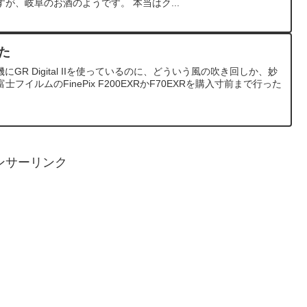
が、岐阜のお酒のようです。 本当はク...
った
ブ機にGR Digital IIを使っているのに、どういう風の吹き回しか、妙
イルムのFinePix F200EXRかF70EXRを購入寸前まで行った
ンサーリンク