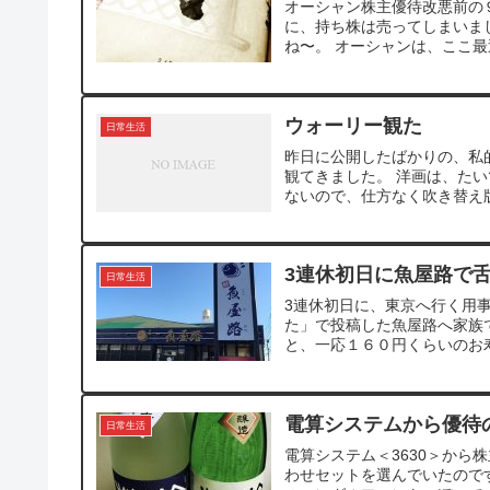
オーシャン株主優待改悪前の９
に、持ち株は売ってしまいま
ね〜。 オーシャンは、ここ最
ウォーリー観た
日常生活
昨日に公開したばかりの、私的
観てきました。 洋画は、たい
ないので、仕方なく吹き替え版
3連休初日に魚屋路で
日常生活
3連休初日に、東京へ行く用
た」で投稿した魚屋路へ家族
と、一応１６０円くらいのお寿
電算システムから優待
日常生活
電算システム＜3630＞から
わせセットを選んでいたので