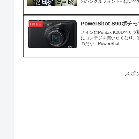
のハングルフォントっぽいです
PowerShot S90ポチ
日常生活
メインにPentax K20Dでサ
にコンデジを買いたくなり、富士フ
のだが、PowerShot...
スポ