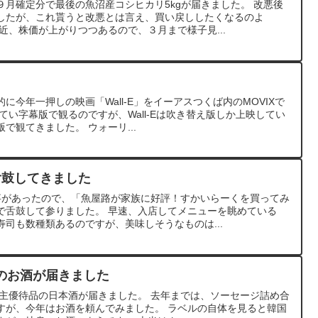
月確定分で最後の魚沼産コシヒカリ5kgが届きました。 改悪後
したが、これ貰うと改悪とは言え、買い戻ししたくなるのよ
近、株価が上がりつつあるので、３月まで様子見...
に今年一押しの映画「Wall-E」をイーアスつくば内のMOVIXで
てい字幕版で観るのですが、Wall-Eは吹き替え版しか上映してい
で観てきました。 ウォーリ...
舌鼓してきました
事があったので、「魚屋路が家族に好評！すかいらーくを買ってみ
で舌鼓して参りました。 早速、入店してメニューを眺めている
司も数種類あるのですが、美味しそうなものは...
のお酒が届きました
株主優待品の日本酒が届きました。 去年までは、ソーセージ詰め合
すが、今年はお酒を頼んでみました。 ラベルの自体を見ると韓国