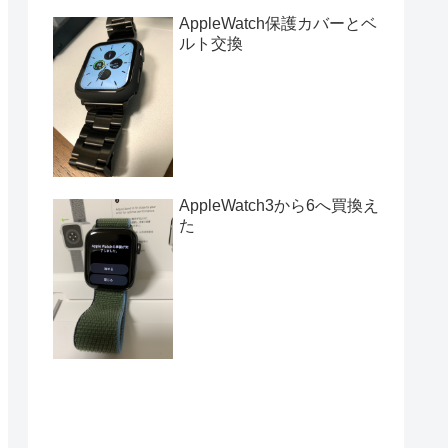
AppleWatch保護カバーとベ
ルト交換
AppleWatch3から6へ買換え
た