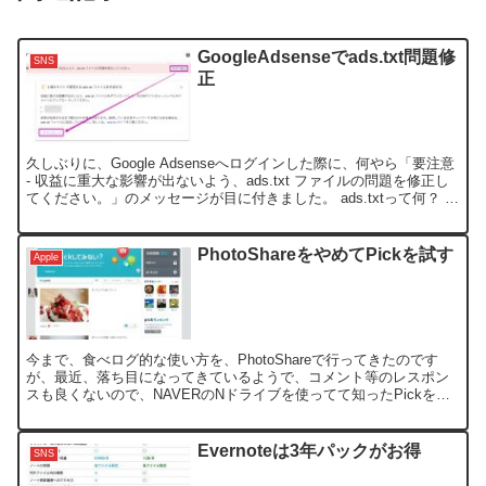
GoogleAdsenseでads.txt問題修
SNS
正
久しぶりに、Google Adsenseへログインした際に、何やら「要注意
- 収益に重大な影響が出ないよう、ads.txt ファイルの問題を修正し
てください。」のメッセージが目に付きました。 ads.txtって何？ 購
入者が偽の広告枠を判...
PhotoShareをやめてPickを試す
Apple
今まで、食べログ的な使い方を、PhotoShareで行ってきたのです
が、最近、落ち目になってきているようで、コメント等のレスポン
スも良くないので、NAVERのNドライブを使ってて知ったPickを試
してみた。 Photoshareでは、一応、...
Evernoteは3年パックがお得
SNS