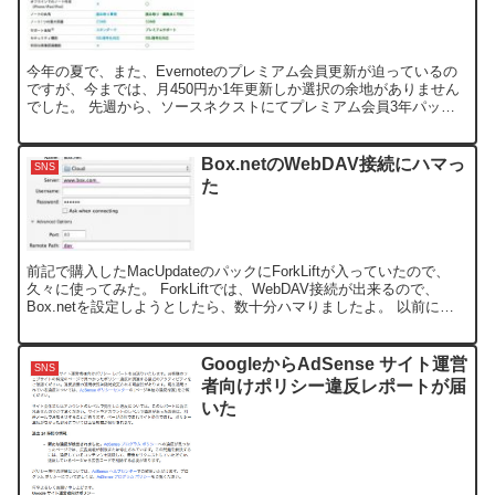
今年の夏で、また、Evernoteのプレミアム会員更新が迫っているの
ですが、今までは、月450円か1年更新しか選択の余地がありません
でした。 先週から、ソースネクストにてプレミアム会員3年パック
が発売されました。 価格は通常1年で約¥400...
Box.netのWebDAV接続にハマっ
SNS
た
前記で購入したMacUpdateのパックにForkLiftが入っていたので、
久々に使ってみた。 ForkLiftでは、WebDAV接続が出来るので、
Box.netを設定しようとしたら、数十分ハマりましたよ。 以前に作
ってあった設定で接続出来...
GoogleからAdSense サイト運営
SNS
者向けポリシー違反レポートが届
いた