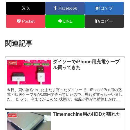
X
Facebook
はてブ
Pocket
LINE
コピー
関連記事
ダイソーでiPhone用充電ケーブ
Apple
ル買ってきた
今日、買い物途中にたまたま寄ったダイソーで、iPhone/iPod用の充
電・転送ケーブルが100円で売っていたので、思わず買っちゃいまし
た。 だって、今までがこんな↓状態で、被服が剥がれ断線しかけて
るケーブルを使ってましたし。 よく売ってあ...
Timemachine用のHDDが壊れた
Apple