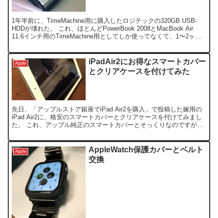
1年半前に、TimeMachine用に購入したロジテックの320GB USB-
HDDが壊れた。 これ、ほとんどPowerBook 2008とMacBook Air
11.6インチ用のTimeMachine用としてしか使ってなくて、1〜2ヶ
月...
iPadAir2にお得なスマートカバー
Apple
とクリアケースを付けてみた
先日、「アップルストア銀座でiPad Air2を購入」で投稿した嫁用の
iPad Air2に、格安のスマートカバーとクリアケースを付けてみまし
た。 これ、アップル純正のスマートカバーとそっくりなのですが、
純正品8800円に対し、この商品は送料...
AppleWatch保護カバーとベルト
Apple
交換