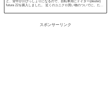
と、背中が汗びっしょりになるので、自転車用にドイター(deuter)
futura 22を購入しました。 近くのユニクロ買い物のついでに、たま
たま寄った好日山荘で、思わず衝動買いです...
スポンサーリンク