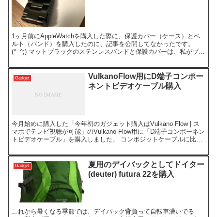
1ヶ月前にAppleWatchを購入した際に、保護カバー（ケース）とベ
ルト（バンド）を購入したのに、記事を公開してなかったです。
(^_^;) マットブラックのステンレスバンドと保護カバーは、私がブラ
ック、子供がクリアを購入しました。 子供の...
VulkanoFlow用にD端子コンポー
Gadget
ネントビデオケーブル購入
今月始めに購入した「今年初のガジェット購入はVulkano Flow | ス
マホでテレビ視聴が可能」のVulkano Flow用に「D端子コンポーネン
トビデオケーブル」を購入しました。 コンポジットケーブルに比べ
ると、特にテロップ文字の輪郭...
夏用のデイバックとしてドイター
Gadget
(deuter) futura 22を購入
これから暑くなる季節では、デイパック背負って自転車漕いでる