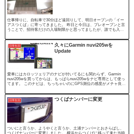
仕事帰りに、自転車で30分ほど遠回りして、明日オープンの「イー
アスつくば」に寄ってきました。 昨日と今日は、プレオープンと言
うことで、招待客だけの入場制限かと思ってましたが、誰でも入場
出来ました。 ただし、閉店時間が正式オープンと違って8時...
久々にGarmin nuvi205wを
日常生活
Update
愛車にはカロッツェリアのナビが付いてるにも関わらず、Garmin
nuvi205wを買ってからは、もっぱらnuvi205wをナビ専用として使っ
てます。 このナビは、ちっちゃいのにGPS測位の感度がメチャ良く
て、自転車に付けたり、カミさんの車...
つくばナンバーに変更
日常生活
ついにと言うか、ようやくと言うか、土浦ナンバーとおさらばし、
つくばナンバーに変更しました。 横浜からつくばに移って来た当時