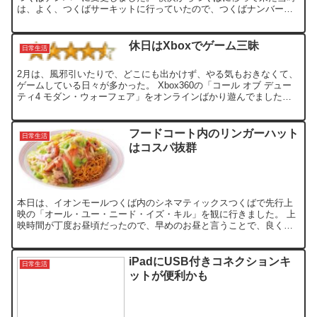
は、よく、つくばサーキットに行っていたので、つくばナンバーが
出来ればいいなぁって、当時は 良く思っていたので、ようやく...
休日はXboxでゲーム三昧
日常生活
2月は、風邪引いたりで、どこにも出かけず、やる気もおきなくて、
ゲームしている日々が多かった。 Xbox360の「コール オブ デュー
ティ4 モダン・ウォーフェア」をオンラインばかり遊んでましたけ
ど、調子悪いときは、かなりストレス溜まりまくり...
フードコート内のリンガーハット
日常生活
はコスパ抜群
本日は、イオンモールつくば内のシネマティックスつくばで先行上
映の「オール・ユー・ニード・イズ・キル」を観に行きました。 上
映時間が丁度お昼頃だったので、早めのお昼と言うことで、良く訪
れているリンガーハットの長崎ちゃんぽんでランチです。 よく...
iPadにUSB付きコネクションキ
日常生活
ットが便利かも