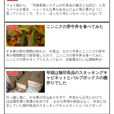
フォト蔵から、「写真変換システムの不具合の修正とお詫び」と言
うメールが届き、へぇ～そんな事もあるんだぁと他人事のように、
思っていたところ、ナント、ばっちり当たっちゃったじゃないです
か。 (T T)データの復旧に努めましたが、元のサイズが縮小...
ニンニクの芽牛丼を食べてみた
日常生活
すき家の割引期間が終わり、今度は、セロリ牛丼とニンニクの芽牛
丼が期間限定で新登場したので、ニンニクの芽牛丼を食べてみた。
ニンニクの芽がタップリと入っており、豆板醤みたいな調味料が入
っているので、結構、食が進みます。 ニンニクの芽なので、こ...
年頭は無印良品のスタッキングキ
日常生活
ャビネットとパルプボックスの棚
作りでした
引っ越し後に、やる事が沢山ありすぎて、年末から正月にかけて、
ほぼ通常通り普通の生活です。 おせち料理や初詣もなく、年末に注
文していた無印良品のスタッキングキャビネットとパルプボックス
が届いたので、組み立てで、大忙しです。 昨年、組み立てたT...