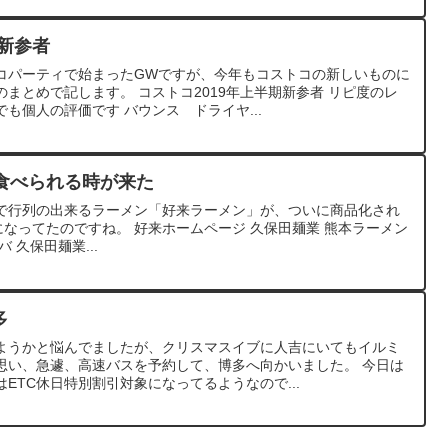
コ新参者
コパーティで始まったGWですが、今年もコストコの新しいものに
まとめで記します。 コストコ2019年上半期新参者 リピ度のレ
も個人の評価です バウンス ドライヤ...
食べられる時が来た
で行列の出来るラーメン「好来ラーメン」が、ついに商品化され
うになってたのですね。 好来ホームページ 久保田麺業 熊本ラーメン
エレバ 久保田麺業...
多
ようかと悩んでましたが、クリスマスイブに人吉にいてもイルミ
思い、急遽、高速バスを予約して、博多へ向かいました。 今日は
ETC休日特別割引対象になってるようなので...