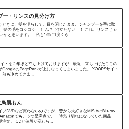
プー・リンスの見分け方
うときに、髪を濡らして、目を閉じたまま、シャンプーを手に取
、髪の毛をゴシゴシ ！ ん？ 泡立たない ！ これ、リンスじゃ
いかと思います。 私も1年に1度くら...
Sサイトを２年ほど立ち上げておりますが、最近、立ち上げたここの
がGoogleのPageRankが上になってしまいました。 XOOPSサイト
熱も冷めてきま...
は鳥肌もん
DVDなど買わないのですが、昔から大好きなMISIAのBlu-ray
Amazonでも、５つ星満点で、一時売り切れになっていた商品
文。 CDと値段が変わら...