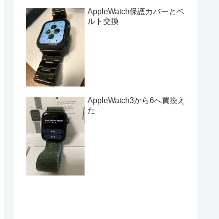
AppleWatch保護カバーとベ
ルト交換
AppleWatch3から6へ買換え
た