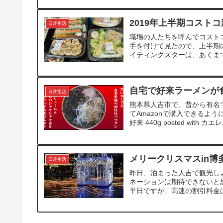
2019年上半期コスト
日常生活
職場の人たちを呼んでコスト
手を付けて見たので、上半期の
イティングスターは、あくまで
自宅で好来ラーメンが
日常生活
熊本県人吉市で、昔から有名
てAmazonで購入できるよ
好来 440g posted with カ
メリークリスマスin博
日常生活
昨日、泊まった人吉で観光し
ネーションは期待できないと
平日ですが、高速の割引料金は