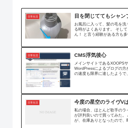
目を閉じててもシャン
日常生活
お風呂に入って、髪の毛を洗
る時がよくあります。 そして
ん！ と言う経験がある方も多
CMS浮気後心
日常生活
メインサイトであるXOOP
WordPressによるブログの方
の速度も限界に達したようで、
今度の星空のライヴV
日常生活
私の場合、ほとんど歌手のライブ
が評判良いので買ってみた。 
が、在庫ありとなったので、即注