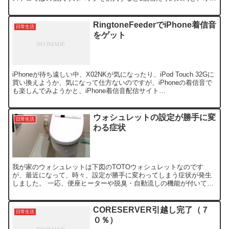
ジナルの約半額で飲めることになります。 安くても味の...
RingtoneFeederでiPhone着信音
日常生活
をゲット
iPhoneが待ち遠しい中、X02NKが気になったり、iPod Touch 32Gに
買い換えようか、気になって仕方ないのですが、iPhoneの着信音で
も楽しんでみようかと、iPhone着信音配信サイト
「RingtoneFeeder」でゲット...
ウォシュレットの設定が勝手に変
日常生活
わる症状
我が家のウォシュレットは下図のTOTOウォシュレットなのです
が、最近になって、時々、設定が勝手に変わってしまう症状が発生
しました。 一応、便座ヒーターや脱臭・自動流しの機能が付いてい
るのですが、我が家では自動流しの機能はOFFに設定していま...
CORESERVER引越し完了（７
日常生活
０％）