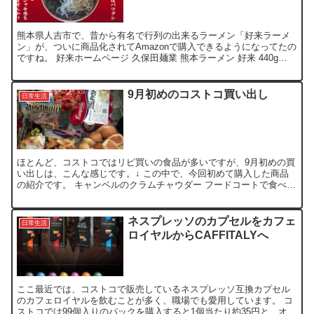
熊本県人吉市で、昔から有名で行列の出来るラーメン「好来ラーメ
ン」が、ついに商品化されてAmazonで購入できるようになってたの
ですね。 好来ホームページ 久保田麺業 熊本ラーメン 好来 440g
posted with カエレバ 久保田麺業...
9月初めのコストコ買い出し
日常生活
ほとんど、コストコではリピ買いの食品が多いですが、9月初めの買
い出しは、こんな感じです。↓ この中で、今回初めて購入した商品
の紹介です。 キャンベルのクラムチャウダー フードコートで食べる
ことが出来るキャンベルのクラムチャウダーで、具が沢山...
ネスプレッソのカプセルをカフェ
日常生活
ロイヤルからCAFFITALYへ
ここ最近では、コストコで販売しているネスプレッソ互換カプセル
のカフェロイヤルを飲むことが多く、職場でも愛用しています。 コ
ストコでは99個入りのパックを購入すると1個当たり約35円と、オリ