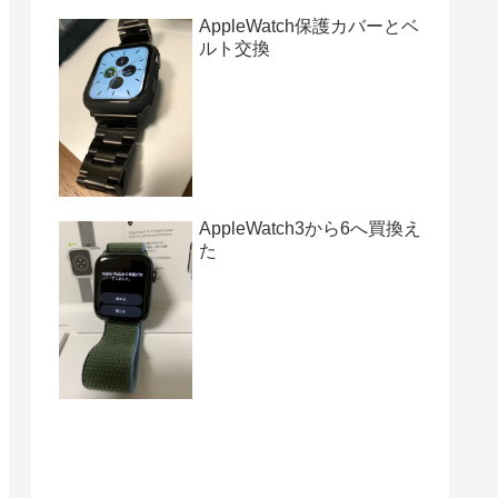
AppleWatch保護カバーとベ
ルト交換
AppleWatch3から6へ買換え
た