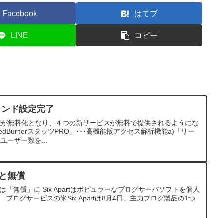
Facebook
はてブ
LINE
コピー
ブランド設定完了
RO機能が無料化となり、４つの新サービスが無料で提供されるようにな
dBurnerスタッツPRO」･･･高機能版アクセス解析機能a)「リー
ユーザー数を...
だと無償
ロガーは「無償」に Six Apartはポピュラーなブログサーバソフトを個人
ログサービスの米Six Apartは8月4日、主力ブログ製品の1つ