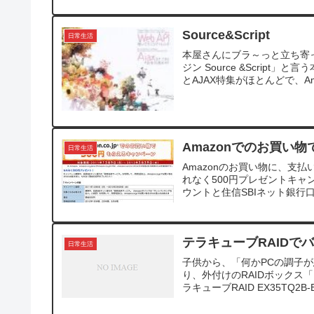
Source&Script
日常生活
本屋さんにブラ～っと立ち寄
ジン Source &Scrip
とAJAX特集がほとんどで、Amaz
Amazonでのお買い
日常生活
Amazonのお買い物に、支
れなく500円プレゼントキャ
ウントと住信SBIネット銀行口
テラキューブRAIDで
日常生活
子供から、「何かPCの調子
り、外付けのRAIDボックス「
ラキューブRAID EX35TQ2B-