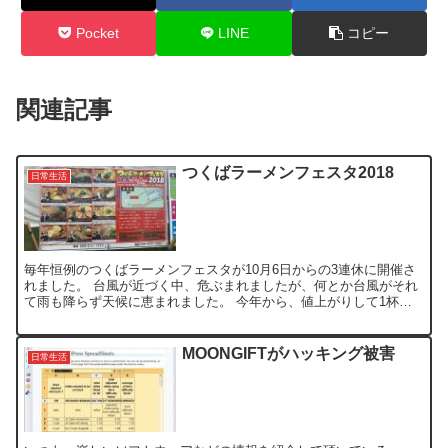
Pocket
LINE
コピー
関連記事
つくばラーメンフェスタ2018
日常生活
毎年恒例のつくばラーメンフェスタが10月6日からの3連休に開催さ
れました。 台風が近づく中、危ぶまれましたが、何とか台風がそれ
て雨も降らず天候に恵まれました。 今年から、値上がりして1杯が
800円！ 昨年までの1杯750円でも高いと思ってい...
MOONGIFTがハッキング被害
日常生活