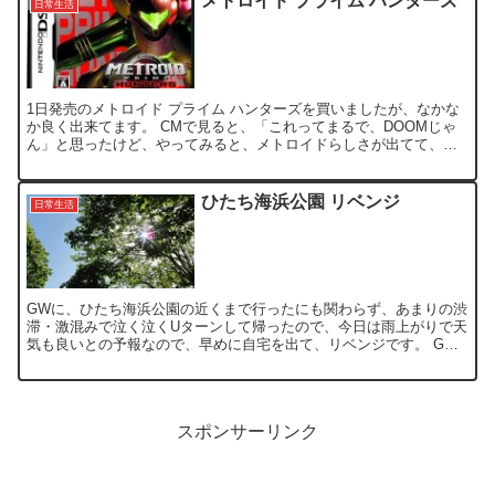
メトロイド プライム ハンターズ
日常生活
1日発売のメトロイド プライム ハンターズを買いましたが、なかな
か良く出来てます。 CMで見ると、「これってまるで、DOOMじゃ
ん」と思ったけど、やってみると、メトロイドらしさが出てて、面
白いですよ、これ ３Dはサクサク動くし、タッチペンで...
ひたち海浜公園 リベンジ
日常生活
GWに、ひたち海浜公園の近くまで行ったにも関わらず、あまりの渋
滞・激混みで泣く泣くUターンして帰ったので、今日は雨上がりで天
気も良いとの予報なので、早めに自宅を出て、リベンジです。 GW
が終わっているか、まだGW最終日なのか微妙なところなの...
スポンサーリンク