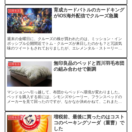
育成カードバトルのカードキング
日常生活
がiOS海外配信でクルーズ急騰
週末の金曜日に、クルーズの株が買われたのは、ミッション・イン
ポッシブル公開間近でトム・クルーズが来日したのかも？と冗談気
味のツイートもされておりましたが、エレメンタル・ストーリー
（エレスト）の影響ではなく、カードキング・ドラゴンウォーズ
（C...
無印良品のベッドと西川羽毛布団
日常生活
の組み合わせで新調
マンションへ引っ越して、布団からベッドへ環境が変わりました。
ベッドを購入する前には、シモンズやシーリー、フランスベッドの
メーカーを見て回ったのですが、なかなか決めかねて、これまた勢
いで無印良品のベッドにしちゃいました。 とは言え、一応、無...
増税前、最後に買ったのはコスト
日常生活
コのベーキングソーダ（重曹）で
した