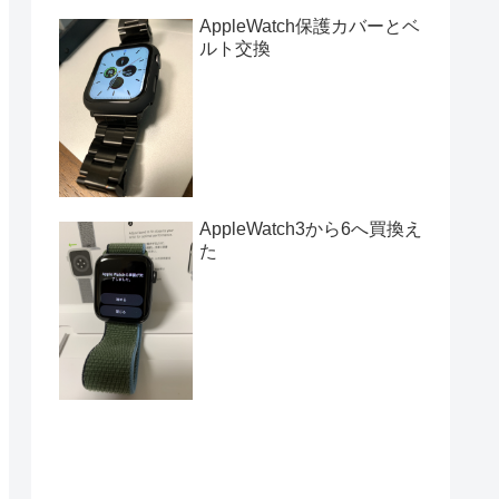
AppleWatch保護カバーとベ
ルト交換
AppleWatch3から6へ買換え
た