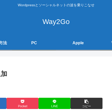
Wordpressとソーシャルネットの波を乗りこなせ
Way2Go
方法
PC
Apple
追加
Pocket
LINE
コピー