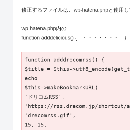
修正するファイルは、wp-hatena.phpと使用し
wp-hatena.php内の
function adddelicious() { ・・・・・
function adddrecomrss() {

$title = $this->utf8_encode(get_t
echo

$this->makeBookmarkURL(

'ドリコムRSS',

'https://rss.drecom.jp/shortcut/a
'drecomrss.gif',

15, 15,
