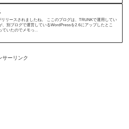
ス
2.6がリリースされましたね。 ここのブログは、TRUNKで運用してい
別ブログで運営しているWordPressを2.6にアップしたとこ
ていたのでメモっ...
ンサーリンク