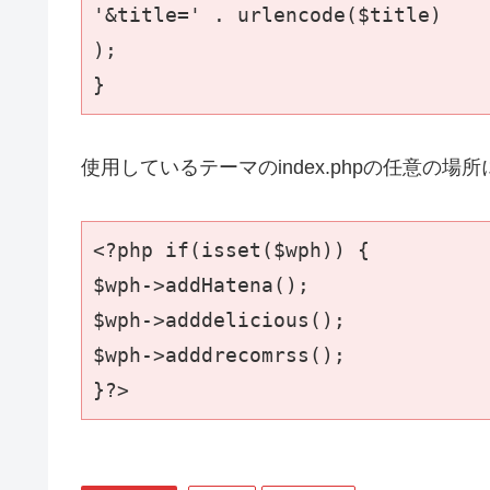
'&title=' . urlencode($title)

);

}
使用しているテーマのindex.phpの任意の
<?php if(isset($wph)) {

$wph->addHatena();

$wph->adddelicious();

$wph->adddrecomrss();

}?>