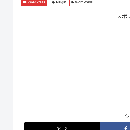
WordPress
Plugin
WordPress
スポ
シ
X