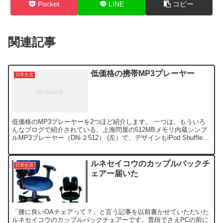
Pocket
LINE
コピー
関連記事
低価格の携帯MP3プレーヤー
日常生活
低価格のMP3プレーヤーを2つほど紹介します。 一つは、もういろ
んなブログで紹介されている、上海問屋の512MBメモリ内蔵シンプ
ルMP3プレーヤー（DN-２512） (左）で、デザインもiPod Shuffle風
な綺麗なブルーで、好感が持て...
ルネセイコウのカップルバックチ
日常生活
ェアー届いた
「腰に良いOAチェアって？」と言う記事を以前書かせていただいた
ルネセイコウのカップルバックチェアーです。普段でさえPCの前に