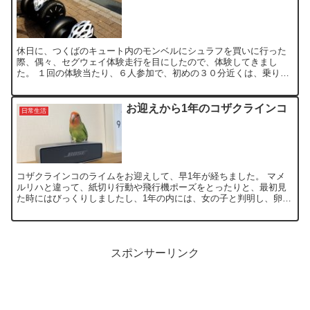
休日に、つくばのキュート内のモンベルにシュラフを買いに行った
際、偶々、セグウェイ体験走行を目にしたので、体験してきまし
た。 １回の体験当たり、６人参加で、初めの３０分近くは、乗り
方・走行を練習し、最後にキュート店内と西武店内を走行しまし
た。...
お迎えから1年のコザクラインコ
日常生活
コザクラインコのライムをお迎えして、早1年が経ちました。 マメ
ルリハと違って、紙切り行動や飛行機ポーズをとったりと、最初見
た時にはびっくりしましたし、1年の内には、女の子と判明し、卵を
5個ほど産みました。 いずれも、発情行為なので、そのよう...
スポンサーリンク