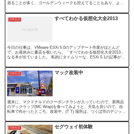
居ることが多く、ゴールデンウィークも控えてることもあり、よう
やく購入に踏み切りました。近くのグランステージには、３～...
すべてわかる仮想化大全2013
日常生活
今日の仕事は、VMware ESXi 5.0のアップデート作業がほとんど
で、お昼休みに書店を覗いたら、「すべてわかる仮想化大全2013」
なる本が出ていました。 私的にタイムリーな、ESXi 5.1の記事が掲
載されていたので、つい買っちゃいま...
マック改装中
日常生活
週末に、マクドナルドのクーポンチラシが入っていたので、新商品
のマックラップ(MC Wrap)を食べてみようと、天気も良いので、自
転車で向かったところ、改装中。(T T) 場所は、つくば市のデジック
ス前のマクドなんですが、改装中なのに営業して...
セグウェイ初体験
日常生活