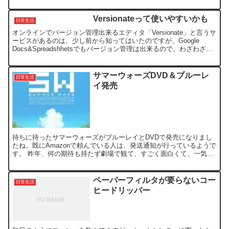
無難なTOPEAK(トピーク) Aero Wedg...
Versionateって使いやすいかも
日常生活
オンラインでバージョン管理出来るエディタ「Versionate」と言うサ
ービスがあるのは、少し前から知ってはいたのですが、Google
Docs&Spreadshhetsでもバージョン管理は出来るので、わざわざ、
Versionateを使う必...
サマーウォーズDVD＆ブルーレ
日常生活
イ発売
待ちに待ったサマーウォーズがブルーレイとDVDで発売になりまし
たね。既にAmazonで頼んでいる人は、発送通知が行っているようで
す。 昨年、何の期待も持たず劇場で観て、すごく面白くて、一気に
ファンになりました。 でも、DVDはともかく、ブル...
ペーパーフィルタが要らないコー
日常生活
ヒードリッパー