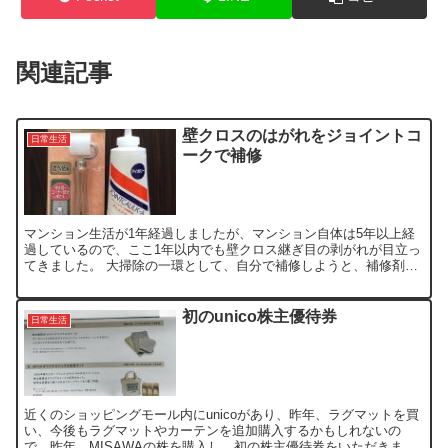
関連記事
壁クロスのはがれをジョイントコ
日常生活
ークで補修
マンション生活が1年経過しましたが、マンション自体は5年以上経
過しているので、ここ1年以内でも壁クロス継ぎ目の剥がれが目立っ
てきました。 大掃除の一環として、自分で補修しようと、補修剤と
ローラーを購入し、作業を行いました。 補修材には、ロー...
初のunico株主優待券
日常生活
近くのショッピングモール内にunicoがあり、昨年、ラグマットを買
い、今後もラグマットやカーテンを追加購入するかもしれないの
で、昨年、MISAWAの株を購入し、初の株主優待券をいただきまし