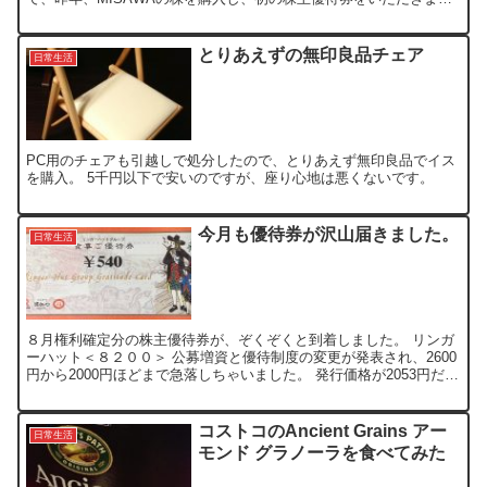
た。 unicoの株主優待は、インテリアショップun...
とりあえずの無印良品チェア
日常生活
PC用のチェアも引越しで処分したので、とりあえず無印良品でイス
を購入。 5千円以下で安いのですが、座り心地は悪くないです。
今月も優待券が沢山届きました。
日常生活
８月権利確定分の株主優待券が、ぞくぞくと到着しました。 リンガ
ーハット＜８２００＞ 公募増資と優待制度の変更が発表され、2600
円から2000円ほどまで急落しちゃいました。 発行価格が2053円だっ
たこともあり、優待も長期保有優遇となったこ...
コストコのAncient Grains アー
日常生活
モンド グラノーラを食べてみた