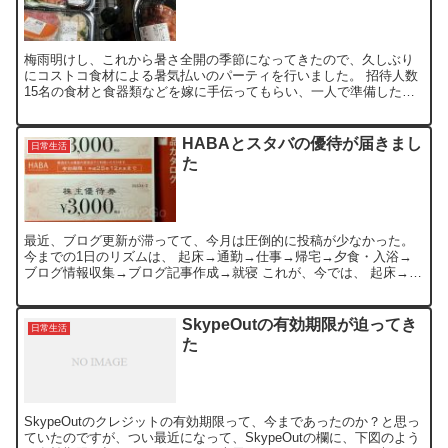
梅雨明けし、これから暑さ全開の季節になってきたので、久しぶり
にコストコ食材による暑気払いのパーティを行いました。 招待人数
15名の食材と食器類などを嫁に手伝ってもらい、一人で準備したの
で、何だかんだ1日かかりましたね。 30度を超す気温と湿...
HABAとスタバの優待が届きまし
日常生活
た
最近、ブログ更新が滞ってて、今月は圧倒的に投稿が少なかった。
今までの1日のリズムは、 起床→通勤→仕事→帰宅→夕食・入浴→
ブログ情報収集→ブログ記事作成→就寝 これが、今では、 起床→株
取引（判断）→通勤→仕事→帰宅→夕食・入浴→情報収集...
SkypeOutの有効期限が迫ってき
日常生活
た
SkypeOutのクレジットの有効期限って、今まであったのか？と思っ
ていたのですが、つい最近になって、SkypeOutの欄に、下図のよう