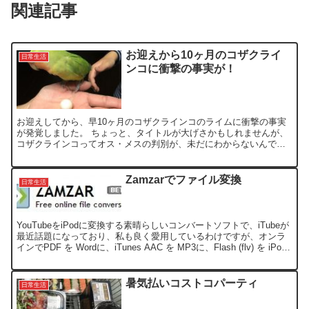
関連記事
お迎えから10ヶ月のコザクライ
日常生活
ンコに衝撃の事実が！
お迎えしてから、早10ヶ月のコザクラインコのライムに衝撃の事実
が発覚しました。 ちょっと、タイトルが大げさかもしれませんが、
コザクラインコってオス・メスの判別が、未だにわからないんで
す。 ライムをお迎えした時もそうですが、ペットショップなど...
Zamzarでファイル変換
日常生活
YouTubeをiPodに変換する素晴らしいコンバートソフトで、iTubeが
最近話題になっており、私も良く愛用しているわけですが、オンラ
インでPDF を Wordに、iTunes AAC を MP3に、Flash (flv) を iPod
用...
暑気払いコストコパーティ
日常生活