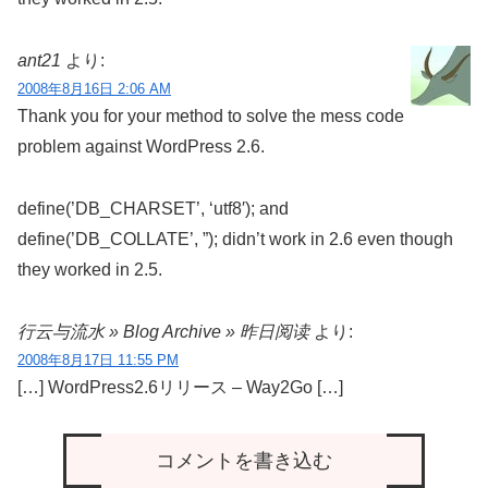
ant21
より:
2008年8月16日 2:06 AM
Thank you for your method to solve the mess code
problem against WordPress 2.6.
define(’DB_CHARSET’, ‘utf8′); and
define(’DB_COLLATE’, ”); didn’t work in 2.6 even though
they worked in 2.5.
行云与流水 » Blog Archive » 昨日阅读
より:
2008年8月17日 11:55 PM
[…] WordPress2.6リリース – Way2Go […]
コメントを書き込む