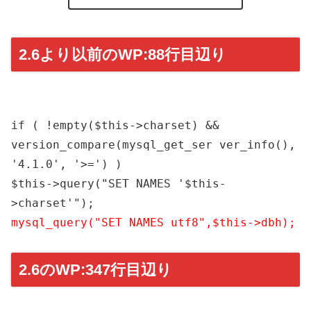
2.6より以前のWP:88行目辺り
if ( !empty($this->charset) &&
version_compare(mysql_get_ser ver_info(),
'4.1.0', '>=') )
$this->query("SET NAMES '$this-
>charset'");
mysql_query("SET NAMES utf8",$this->dbh);
2.6のWP:347行目辺り