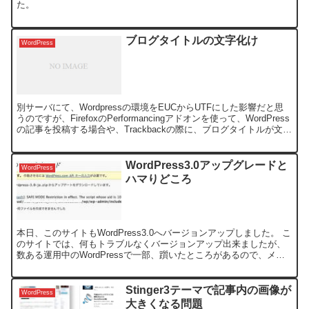
た。
ブログタイトルの文字化け
WordPress
別サーバにて、Wordpressの環境をEUCからUTFにした影響だと思
うのですが、FirefoxのPerformancingアドオンを使って、WordPress
の記事を投稿する場合や、Trackbackの際に、ブログタイトルが文字
化けしま...
WordPress3.0アップグレードと
WordPress
ハマりどころ
本日、このサイトもWordPress3.0へバージョンアップしました。 こ
のサイトでは、何もトラブルなくバージョンアップ出来ましたが、
数ある運用中のWordPressで一部、躓いたところがあるので、メモ
っておきます。 とは、言っても目新しい...
Stinger3テーマで記事内の画像が
WordPress
大きくなる問題