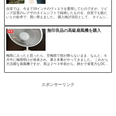
自室では、今まで19インチのヴィエラを愛用してたのですが、リビ
ング設置のレグザのタイムシフトで録画したものを、自室でも観た
いとの欲求で、買い替えました。 購入検討項目として、 タイムシフ
トリンク 画面サイズは小さく4K 可能であればAmaz...
無印良品の高級扇風機を購入
家電
梅雨に入ったと思ったら、空梅雨で雨が降らないまま、なんと、６
月中に梅雨明けが発表され、暑さ本番がやってきました。 これから
大活躍な扇風機ですが、実は２〜３年前から、静かで省電力なDCモ
ーター搭載扇風機の購入を検討していましたが、ようやく購入...
スポンサーリンク