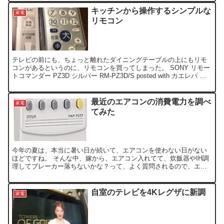
キッチンから操作するシンプルな
家電
リモコン
テレビの前にも、ちょっと離れたダイニングテーブルの上にもリモ
コンがあるというのに、リモコンを買ってしまった。 SONY リモー
トコマンダー PZ3D シルバー RM-PZ3D/S posted with カエレバ ソ
ニー 2009-09-1...
最近のエアコンの消費電力を調べ
家電
てみた
今年の夏は、本当に暑い日が続いて、エアコンを使わない日がない
ほどですね。 そんな中、嫁から、エアコン入れてて、炊飯器やIH調
理してブレーカー落ちないかな？って、よく質問されるので、エア
コンの消費電力を簡単に調べてみました。 我が家には、各部...
自室のテレビを4Kレグザに新調
家電