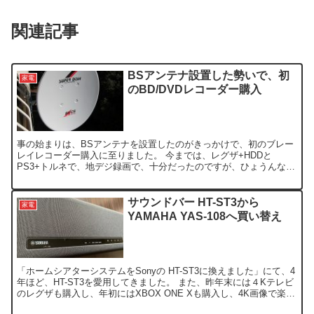
関連記事
BSアンテナ設置した勢いで、初
家電
のBD/DVDレコーダー購入
事の始まりは、BSアンテナを設置したのがきっかけで、初のブレー
レイレコーダー購入に至りました。 今までは、レグザ+HDDと
PS3+トルネで、地デジ録画で、十分だったのですが、ひょうんな事
からBSアンテナを入手しまして、年末の休暇に設置したの...
サウンドバー HT-ST3から
家電
YAMAHA YAS-108へ買い替え
「ホームシアターシステムをSonyの HT-ST3に換えました」にて、4
年ほど、HT-ST3を愛用してきました。 また、昨年末には４Kテレビ
のレグザも購入し、年初にはXBOX ONE Xも購入し、4K画像で楽し
んでいたつもりのはずが、実は最...