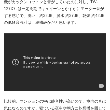
機がカッタンコットンと音がしていたのに対し、TW-
127X7Lは一定周期でキュイーンとかすかにモーター音が
する感じで、洗い 約32dB、脱水 約37dB、乾燥 約42dB
の低騒音設計は、結構静かだと思います。
比較的、マンションの中は静音性が高いので、室内の音は
気になるのですが、寝ている夜中や朝方に乾燥機を回して