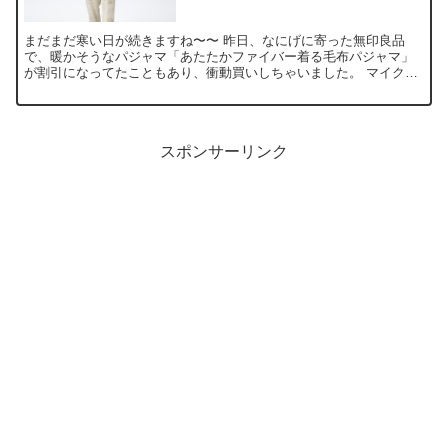
まだまだ寒い日が続きますね〜〜 昨日、なにげに寄った無印良品
で、暖かそうなパジャマ「あたたかファイバー着る毛布パジャマ」
が割引になってたこともあり、衝動買いしちゃいました。 マイクロ
ファイバー毛布をパジャマにしてあるので、裸で着ても冷っ！と...
スポンサーリンク