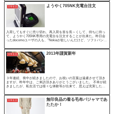
ようやく705NK充電台注文
日常生活
入荷してもすぐに売り切れ、再入荷を首を長～くして、待ちに待っ
て、ようやく705NK専用の充電台を注文することが出来た。昨日会
ったdocomoユーザの人も、"Nokiaが欲しいんだけど、ソフトバンク
なんだよね～"って言われ、ちょっぴり自己満足...
2013年謹賀新年
日常生活
３年連続、喪中が続きましたので、お祝いの言葉は遠慮させて頂き
ますが、昨年中は、ご来訪頂きありがとうございました。 不幸が続
きましたが、私生活では様々な体験等が出来て、思えば充実した年
でした。 株式投資を始めた 車を買い替えた ボルダリングを...
無印良品の着る毛布パジャマであ
日常生活
たたか！