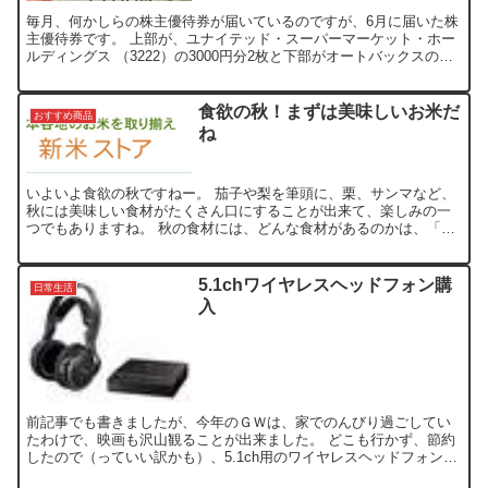
毎月、何かしらの株主優待券が届いているのですが、6月に届いた株
主優待券です。 上部が、ユナイテッド・スーパーマーケット・ホー
ルディングス （3222）の3000円分2枚と下部がオートバックスの
1000円分ギフト券。 USHの優待券は、いつも...
食欲の秋！まずは美味しいお米だ
おすすめ商品
ね
いよいよ食欲の秋ですねー。 茄子や梨を筆頭に、栗、サンマなど、
秋には美味しい食材がたくさん口にすることが出来て、楽しみの一
つでもありますね。 秋の食材には、どんな食材があるのかは、「旬
の食材カレンダー」でご覧になれます。 そんな、食材と一緒...
5.1chワイヤレスヘッドフォン購
日常生活
入
前記事でも書きましたが、今年のＧＷは、家でのんびり過ごしてい
たわけで、映画も沢山観ることが出来ました。 どこも行かず、節約
したので（っていい訳かも）、5.1ch用のワイヤレスヘッドフォン
「SONY コードレスヘッドホン MDR-DS7000...