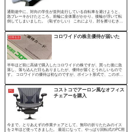
通勤途中に、対向の学生が並列走行している自転車を避けようと、
急ブレーキかけたところ、前輪に全体重がかかり、後輪が浮いて転
倒してしまいました。（恥ずかしい） これにより、肘を擦りむき流
血、手のひらを打撲と擦り傷で流血。 いつか買おうと思ってい...
コロワイドの株主優待が届いた
日常生活
半年ほど前に高値で購入したコロワイドの株ですが、買った後に急
落し、落ち込んだ日もありましたが、優待が届くとうれしいもので
す。 コロワイドの優待は初なのですが、ポイント形式で、このポイ
ントカードに1万円分の10000ポイントが付加されておりま...
コストコでアーロン風なオフィス
PC
チェアーを購入
今まで、とりあえずの作業チェアとして、無印の折りたたみのイス
を２年ほど使ってきました。 最近になって、やっぱり回転式のPC用