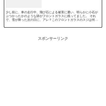
少し前に、車の走行中、飛び石による被害に遭い、明らかに小石が
ぶつかったかのような跡がフロントガラスに残ってました。 それ
で、雪が降った次の日に、アレ？このフロントガラスのスジは何だ
ろう？と、よく見てみると、小石がぶつかった跡から、広い範囲
で...
スポンサーリンク