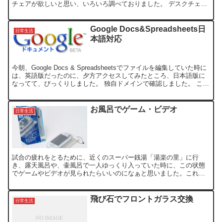
チェアが欲しいと思い、いろいろ調べておりました。 デスクチェア
ー、オフィスチェアー、ワーキングチェアといろんな呼び方...
Google Docs&Spreadsheets日
日常生活
本語対応
今朝、Google Docs & Spreadsheetsでファイルを編集していた時に
は、英語版だったのに、夕方アクセスしてみたところ、日本語版に
なってて、びっくりしました。 独自ドメインで確認しました。 これ
で、いろんな人に勧められそうで...
お風呂でゲーム・ビデオ
日常生活
試合の疲れをとるために、近くのスーパー銭湯「湯楽の里」に行
き、露天風呂や、壷風呂で一人ゆっくり入っていた時に、この状態
でゲームやビデオが見られたらいいのになぁと思いました。これか
らの時期、ゆっくり湯舟に入ることも多いので、今さらかも知れま
せ...
飛び石でフロントガラス交換
日常生活