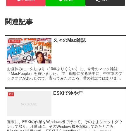
関連記事
久々のMac雑誌
日常生活
お昼休みに、久しぶり（10年ぶりくらい）に、今号のマック雑誌
「MacPeople」を買いました。 で、職場に戻る途中に、中古本のブ
ックオフがあったので、寄ってみたところ、昔の雑誌ではあります
が、あまりの安さに、4冊購入してきました。 だっ...
ESXiで冷や汗
PC
週末に、ESXiの作業をWindows機で行って、そのままシャットダウ
ンして帰り、月曜日に、そのWindows機を起動してみたところ、