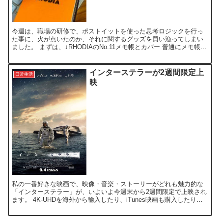
今週は、職場の研修で、ポストイットを使った思考ロジックを行っ
た事に、火が点いたのか、それに関するグッズを買い漁ってしまい
ました。 まずは、↓RHODIAのNo.11メモ帳とカバー 普通にメモ帳と
して使っても良いのですが、私の場合、GTD+R...
インターステラーが2週間限定上
日常生活
映
私の一番好きな映画で、映像・音楽・ストーリーがどれも魅力的な
「インターステラー」が、いよいよ今週末から2週間限定で上映され
ます。 4K-UHDを海外から輸入したり、iTunes映画も購入したり
で、何度も鑑賞しているんですが、実は2014年の...