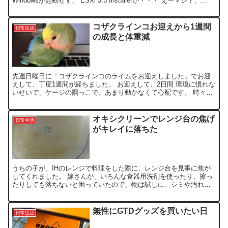
Windowsが起動せず、 ESXi 3.5 Installerが・・・ えーマジ？、
Windows機の内...
コザクラインコお迎えから1週間
日常生活
の成長と体重減
先週日曜日に「コザクラインコのライムをお迎えしました」でお迎
えして、丁度1週間が経ちました。 お迎えして、2日間 環境に慣れな
いせいで、ケージの隅っこで、あまり動かなくて心配です。 時々、
エサを与えるのにケージから出そうとすると、来ないで〜...
オキシクリーンでレンジ台の焦げ
日常生活
がキレイに落ちた
うちの子が、IHのレンジで料理をした際に、レンジ台を見事に焦が
してくれました。 嫁さんが、いろんな食器用洗剤を使ったり、擦っ
たりしても落ちないと困っていたので、物は試しに、シミや汚れが
落ちると評判のオキシクリーンを買ってきて試してみました。...
無性にGTDグッズを買いたい日
日常生活