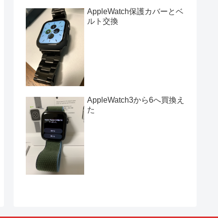
AppleWatch保護カバーとベ
ルト交換
AppleWatch3から6へ買換え
た