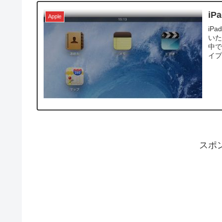
i
Apple
iP
いた
中で
イプ
スポ