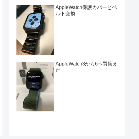
AppleWatch保護カバーとベ
ルト交換
AppleWatch3から6へ買換え
た