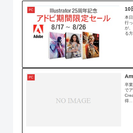
1
PC
本日
行っ
が、
る方
A
PC
卒業
でア
Cre
得...