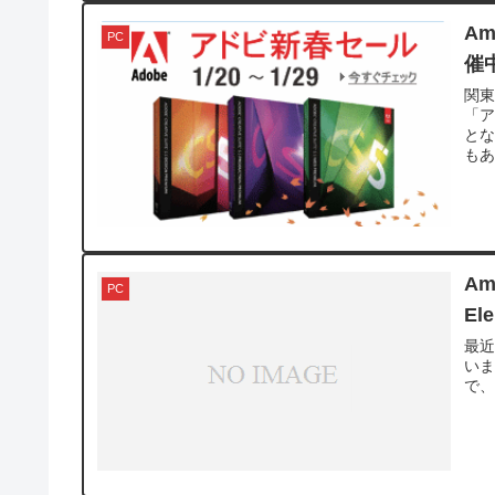
A
PC
催
関東
「ア
とな
もあ
A
PC
El
最近
いま
で、購