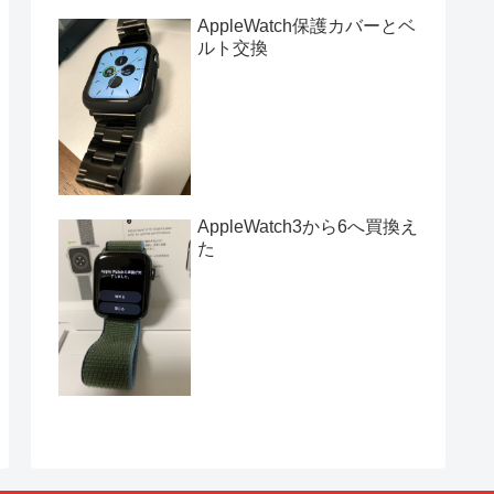
AppleWatch保護カバーとベ
ルト交換
AppleWatch3から6へ買換え
た