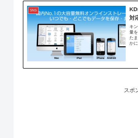
K
SNS
対
キン
量を
た
かに
スポ