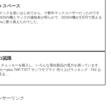
＋スペース
にマックを使いはじめてから、十数年マックユーザーだったのです
OS/V機とマックの価格差が明らかで、DOS/V機が3万円で買える
sに乗り換えたのでした。 ...
コ認識
ットチェッカーを購入し、いろんな電化製品の電力を測っています。
lus TAP-TST7 サンワサプライ 売り上げランキング : 742 お
 ...
ンサーリンク