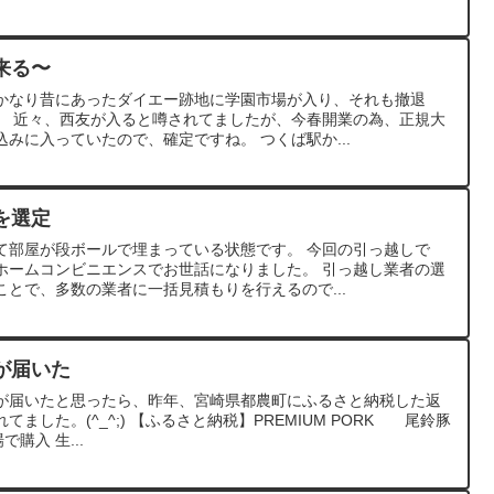
来る〜
かなり昔にあったダイエー跡地に学園市場が入り、それも撤退
。 近々、西友が入ると噂されてましたが、今春開業の為、正規大
みに入っていたので、確定ですね。 つくば駅か...
を選定
て部屋が段ボールで埋まっている状態です。 今回の引っ越しで
ホームコンビニエンスでお世話になりました。 引っ越し業者の選
とで、多数の業者に一括見積もりを行えるので...
が届いた
が届いたと思ったら、昨年、宮崎県都農町にふるさと納税した返
ました。(^_^;) 【ふるさと納税】PREMIUM PORK 尾鈴豚
場で購入 生...