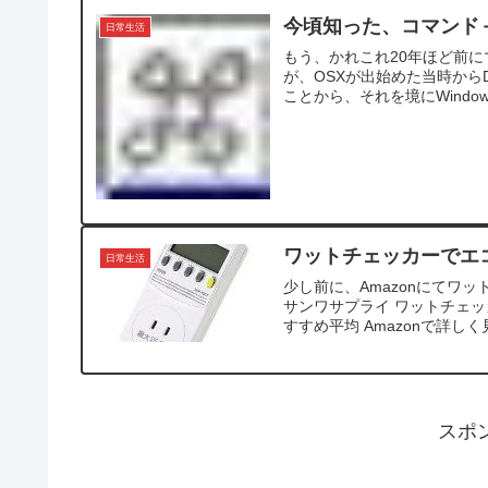
今頃知った、コマンド
日常生活
もう、かれこれ20年ほど前
が、OSXが出始めた当時からD
ことから、それを境にWindow
ワットチェッカーでエ
日常生活
少し前に、Amazonにてワ
サンワサプライ ワットチェッカーp
すすめ平均 Amazonで詳しく見る
スポ