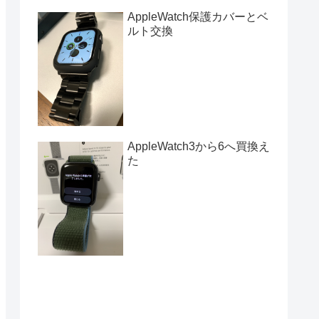
AppleWatch保護カバーとベ
ルト交換
AppleWatch3から6へ買換え
た