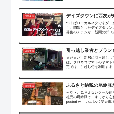
デイズタウンに西友が
日常生活
つくばローカルネタですが、
し、閑散としたデイズタウン
募集のチラシが、新聞の折り込
引っ越し業者とプラン
日常生活
まだまだ、新居に引っ越しし
は、クロネコヤマトのヤマト
定では、引越し侍を利用するこ
ふるさと納税の尾鈴豚
日常生活
何やら、見覚えないクール便
礼品の尾鈴豚で、すっかり忘れて
posted with カエレバ 楽天市