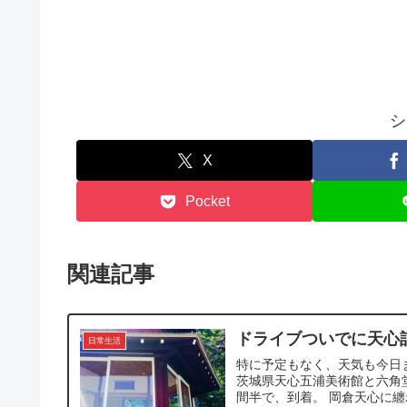
シ
X
Pocket
関連記事
ドライブついでに天心
日常生活
特に予定もなく、天気も今日
茨城県天心五浦美術館と六角
間半で、到着。 岡倉天心に纏