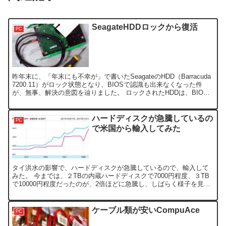
SeagateHDDロックから復活
PC
昨年末に、「年末にも不幸が」で書いたSeagateのHDD（Barracuda
7200.11）がロック状態となり、BIOSで認識も出来なくなった件
が、無事、解決の意図を辿りました。 ロックされたHDDは、BIOS
で認識できなくなるためか、...
ハードディスクが急騰しているの
PC
で米国から輸入してみた
タイ洪水の影響で、ハードディスクが急騰しているので、輸入して
みた。 今までは、２TBの内蔵ハードディスクで7000円程度、３TB
で10000円程度だったのが、2倍ほどに急騰し、しばらく様子を見よ
うかと思っていましたが、値下がりするまでに、半...
ケーブル類が安いCompuAce
PC