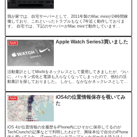
我が家では、自宅サーバーとして、2011年製のMac miniが24時間稼
働しており、これといったトラブルもなく7年近く動作しておりま
す。 自宅では、下記のサーバーがMac miniで動作しています
FTP,SSH,AFP iTelepor...
Apple Watch Series3買いました
Apple
活動量計としてMisfitをネックレスとして愛用してきましたが、つい
に、パッキン劣化と電源も入らなくなってしまったので、他社の活
動量計を探しておりました。 しかし、なかなかネックレスとして装
着できる活動量計は少なく、Black Friday...
iOS4の位置情報保存を覗いてみ
Apple
た
iOS 4が位置情報の全履歴をiPhone内にひそかに保存してるのが
TechCrunchの記事などで判明したわけで、興味本位で自分のiPhone
内も覗いてみた。 iTunesでバックアップとったデータを読み込んで