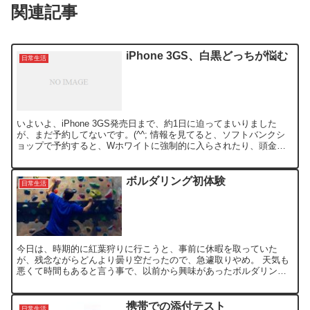
関連記事
iPhone 3GS、白黒どっちが悩む
日常生活
いよいよ、iPhone 3GS発売日まで、約1日に迫ってまいりました
が、まだ予約してないです。(^^; 情報を見てると、ソフトバンクシ
ョップで予約すると、Wホワイトに強制的に入らされたり、頭金が
必要だとかで、細かい部分で、ショップによっても...
ボルダリング初体験
日常生活
今日は、時期的に紅葉狩りに行こうと、事前に休暇を取っていた
が、残念ながらどんより曇り空だったので、急遽取りやめ。 天気も
悪くて時間もあると言う事で、以前から興味があったボルダリング
を初体験してきました。 場所は、土浦市にあるゼビオドームにあ...
携帯での添付テスト
日常生活