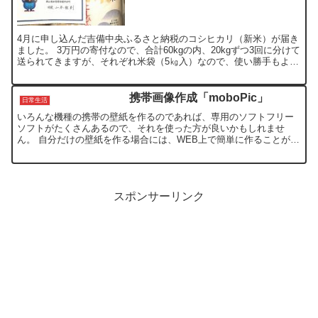
4月に申し込んだ吉備中央ふるさと納税のコシヒカリ（新米）が届き
ました。 3万円の寄付なので、合計60kgの内、20kgずつ3回に分けて
送られてきますが、それぞれ米袋（5㎏入）なので、使い勝手もよく
て助かります。 これから、食欲の秋で、美味し...
携帯画像作成「moboPic」
日常生活
いろんな機種の携帯の壁紙を作るのであれば、専用のソフトフリー
ソフトがたくさんあるので、それを使った方が良いかもしれませ
ん。 自分だけの壁紙を作る場合には、WEB上で簡単に作ることが出
来る「moboPic」も便利です。 作成するのは、簡単で、...
スポンサーリンク