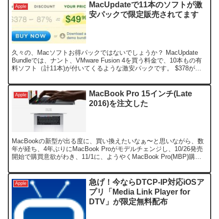
MacUpdateで11本のソフトが激
Apple
安パックで限定販売されてます
久々の、Macソフトお得パックではないでしょうか？ MacUpdate
Bundleでは、ナント、VMware Fusion 4を買う料金で、10本もの有
料ソフト（計11本)が付いてくるような激安パックです。 $378が
$49.99の87%...
MacBook Pro 15インチ(Late
Apple
2016)を注文した
MacBookの新型が出る度に、買い換えたいなぁ〜と思いながら、数
年が経ち、4年ぶりにMacBook Proがモデルチェンジし、10/26発売
開始で購買意欲がわき、11/1に、ようやくMacBook Pro(MBP)購入
を決心した。 現状の...
急げ！今ならDTCP-IP対応iOSア
Apple
プリ「Media Link Player for
DTV」が限定無料配布