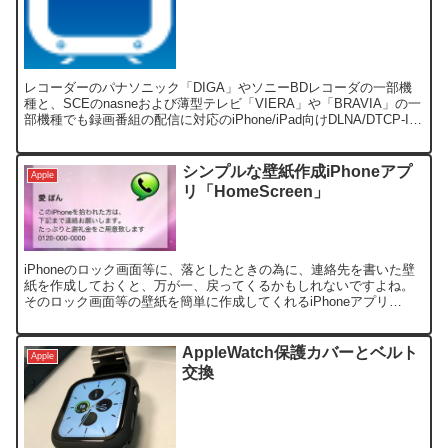
レコーダーのパナソニック「DIGA」やソニーBDレコーダの一部機
種と、SCEのnasneおよび薄型テレビ「VIERA」や「BRAVIA」の一
部機種でも録画番組の配信に対応のiPhone/iPad向けDLNA/DTCP-IP
クライアント「Me...
シンプルな壁紙作成iPhoneアプ
Apple
リ「HomeScreen」
iPhoneのロック画面等に、落としたときの為に、連絡先を書いた壁
紙を作成しておくと、万が一、戻ってくるかもしれないですよね。
そのロック画面等の壁紙を簡単に作成してくれるiPhoneアプリ
「HomeScreen - your-apps」を...
AppleWatch保護カバーとベルト
Apple
交換