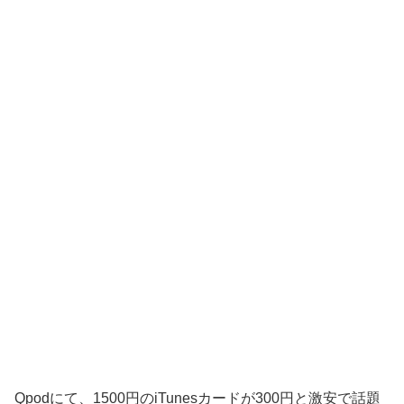
Qpodにて、1500円のiTunesカードが300円と激安で話題