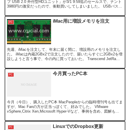
プ USB 2.0 外付型HDユニット」が3/1 9:59迄のセールスで、ナント
3980円の激安だったので、衝動買いしてしまいました。 USBバスパ
ワー対応で、Win、Mac...
iMac用に増設メモリを注文
PC
先週、iMacを注文して、年末に届く間に、増設用のメモリを注文し
た。 iMacは内蔵2GBx2で注文したので、届いたらすぐに2GBx2を増
設しようと言う事で、今の内に買っておいた。 Transcend JetRam
ノートPC用増設メモリ ...
今月買ったPC本
PC
今月（今日）、購入したPC本 MacPeopleからの臨時増刊号も出てま
すが、Mac Fanの方が正当っぽくて、好みでした。 VMware
vSphere,Citrix Xen,Microsoft Hyper-Vなど、事例を含め、図解もあ
っ...
LinuxでのDropbox更新
PC