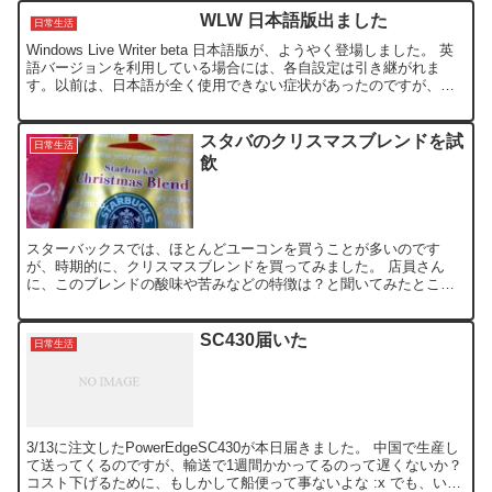
WLW 日本語版出ました
日常生活
Windows Live Writer beta 日本語版が、ようやく登場しました。 英
語バージョンを利用している場合には、各自設定は引き継がれま
す。以前は、日本語が全く使用できない症状があったのですが、直
ってるのかな？ 今回のバージョンか...
スタバのクリスマスブレンドを試
日常生活
飲
スターバックスでは、ほとんどユーコンを買うことが多いのです
が、時期的に、クリスマスブレンドを買ってみました。 店員さん
に、このブレンドの酸味や苦みなどの特徴は？と聞いてみたとこ
ろ、「スパイシーな味わいです」と。 コーヒーでスパイシー？？
よ...
SC430届いた
日常生活
3/13に注文したPowerEdgeSC430が本日届きました。 中国で生産し
て送ってくるのですが、輸送で1週間かかってるのって遅くないか？
コスト下げるために、もしかして船便って事ないよな :x でも、いざ