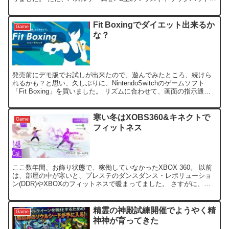
操作するって、操作性悪いでしょ！って、ほぼ蚊帳の外に思...
Fit Boxingでダイエット出来るか
Game
な？
発売前にデモ版でお試しが出来たので、遊んでみたところ、続けら
れるかも？と思い、久しぶりに、NintendoSwitchのゲームソフト
「Fit Boxing」を買いました。 リズムに合わせて、画面の指示通り
に、パンチやフックでトレーニング出来...
寒い冬はXOBS360&キネクトで
Game
フィットネス
ここ数年間、お飾り状態で、稼働していなかったXBOX 360。 以前
は、部屋の中が寒いと、プレステのダンスダンス・レボリューショ
ン(DDR)やXBOXのフィットネスで暖まってました。 さすがに、
DDRは、PS本体やマットを引っ越しで捨ててし...
精霊の神殿試練開催でようやく精
Game
神神が育ってきた