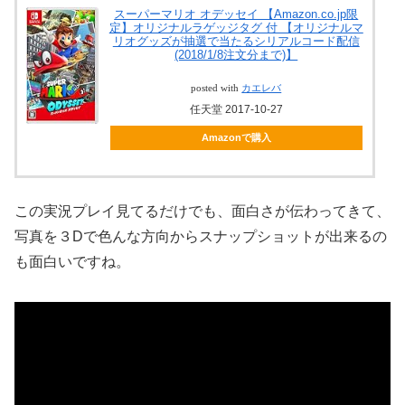
スーパーマリオ オデッセイ 【Amazon.co.jp限
定】オリジナルラゲッジタグ 付 【オリジナルマ
リオグッズが抽選で当たるシリアルコード配信
(2018/1/8注文分まで)】
posted with
カエレバ
任天堂 2017-10-27
Amazonで購入
この実況プレイ見てるだけでも、面白さが伝わってきて、
写真を３Dで色んな方向からスナップショットが出来るの
も面白いですね。