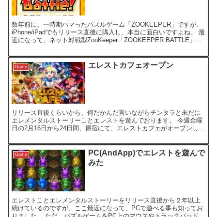
数年前に、一時期ハマったパズルゲーム「ZOOKEEPER」ですが、
iPhone/iPadでもリリース直後に購入し、本当に面白いですよね。 最
近になって、ネット対戦型ZooKeeper「ZOOKEEPER BATTLE」が
無料でリリースされま...
エレストカフェオープン
Game
リリース直後くらいから、何だかんだ言いながらチンタラと未だに
エレメンタルストーリーことエレストを遊んでおります。 今週金曜
日の2月16日から24日間、原宿にて、エレストカフェがオープンし、
行きたい願望はあるのですが、オジさん的には場違いじゃ...
PC(AndApp)でエレストを遊んで
Game
みた
エレストことエレメンタルストーリーをリリース直後から２年以上
続けているのですが、ここ最近になって、PCで遊べる事も知ってお
りました。 ただ、パズルゲームをPC上のマウスやトラックパッドで