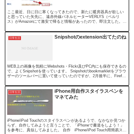
ここ最近、日に日に寒くなってきたので、新たに暖房器具が欲しい
と思っていた矢先に、遠赤外線パネルヒーターVERLYS（ベルリ
ス）がAmazonにて激安で帰ると情報があったので、即注文した。
価格.comでも、最安75000円となっている商品で...
Snipshotのextension出てたのね
日常生活
WEB上の画像を気軽にWebshots・Flickr及びPC内にも保存できるの
で、よくSnipshotを使っています。 Snipshotのbookmarkletをブラウ
ザーのツールバーに置いて使っていたのですが、2月後半に、Firefox
の...
iPhone用自作スタイラスペンを
日常生活
マネてみた
iPhone/iPod Touchのスタイラスペンがあるようで、なかなか見つか
らず、自作してみようと言うことで、「iPhoneで書道をしよう！」
を参考に、真似してみました。 自作 iPhone/iPod Touch用簡易スタ