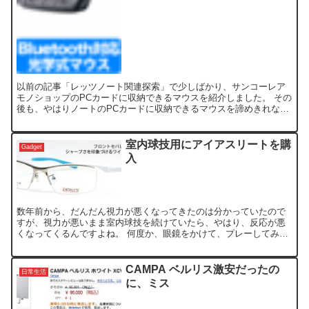
以前の記事「レッツノート関連探索」で少しばかり、サンコーレア
モノショップのPCカードに収納できるマウスを紹介しました。 その
後も、やはりノートのPCカードに収納できるマウスを諦めきれな
く、探してみたところ、サンワサプライのBluetoosh...
室内球技用にアイアスリートを購
Gadget
入
数年前から、だんだん視力が悪くなってきたのは分かっていたので
すが、視力が悪いまま室内球技を続けていたら、やはり、反応が悪
くなってくるんですよね。 何度か、眼鏡をかけて、プレーしてみた
ことはあるのですが、曇るのが嫌なのと、慣れないせいか、遠近...
CAMPA ベルリス激安だったの
日常生活
に、ミス