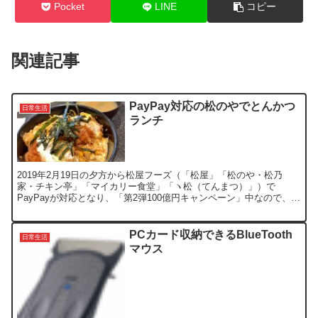
Pocket
LINE
コピー
関連記事
PayPay対応の松のやでとんかつ
日常生活
ランチ
2019年2月19日の夕方から松屋フーズ（「松屋」「松のや・松乃
家・チキン亭」「マイカリー食堂」「ヽ松（てんまつ）」）で
PayPayが対応となり、「第2弾100億円キャンペーン」中なので、こ
れは行くしかないでしょ！って事で、翌日の20日にラ...
PCカード収納できるBlueTooth
日常生活
マウス