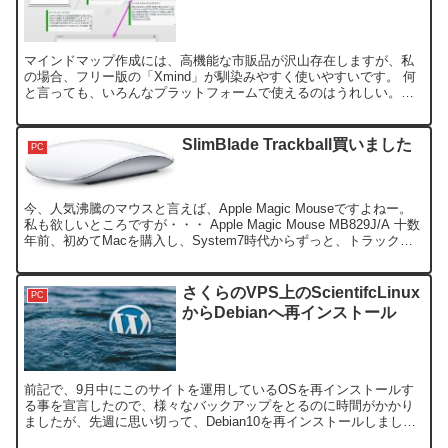
マインドマップ作成には、高機能な市販品が沢山存在しますが、私
の場合、フリー版の「Xmind」が馴染みやすく使いやすいです。 何
と言っても、いろんなプラットフォームで使えるのはうれしい。
Xmind程も機能が必要なく、テキストベースでちょっと...
SlimBlade Trackball買いました
PC
今、人気沸騰のマウスと言えば、Apple Magic Mouseですよねー。
私も欲しいところですが・・・ Apple Magic Mouse MB829J/A 十数
年前、初めてMacを購入し、System7時代からずっと、トラックボ
ール派な...
さくらのVPS上のScientifcLinux
PC
からDebianへ再インストール
前記で、9月中にこのサイトを運用しているOSを再インストールす
る事を宣言したので、様々なバックアップをとるのに時間がかかり
ましたが、先週に思い切って、Debian10を再インストールしまし
た。 OS再インストール さくらのVPSで、OSを再...