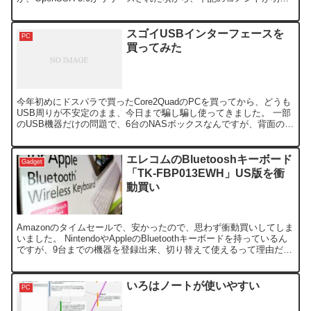
記...
スゴイUSBインターフェースを
PC
買ってみた
今年初めにドスパラで買ったCore2QuadのPCを買ってから、どうも
USB周りが不安定のまま、今日まで騙し騙し使ってきました。 一部
のUSB機器だけの問題で、6台のNASボックスなんですが、背面の
USBポートにつなぐと、つながらず、前面の...
エレコムのBluetooshキーボード
Gadget
「TK-FBP013EWH」US版を衝
動買い
Amazonのタイムセールで、安かったので、思わず衝動買いしてしま
いました。 NintendoやAppleのBluetoothキーボードを持っているん
ですが、9台までの機器を登録出来、切り替えて使えるって理由だけ
で、購入したんです。 せっか...
いろはノートが使いやすい
PC