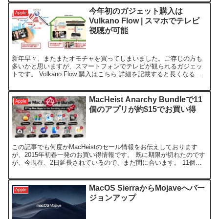
今年初のガジェット購入は
Apple
Vulkano Flow | スマホでテレビ
視聴が可能
新年早々、またまたオモチャを買ってしまいました。ご存じの方も
多いかと思いますが、スマートフォンでテレビが観られるガジェッ
トです。 Volkano Flow 購入はこちら 詳細を記載すると長くなるの
で、詳しくは、下記を参考にして頂けた方が早い...
MacHeist Anarchy Bundleで11
Apple
個のアプリが約$15でお買い得
この記事でも何度かMacHeistのセール情報をお伝えしております
が、2015年初春一発のお買い得情報です。 既に期限が切れたのです
が、今現在、2日延長されているので、まだ間に合います。 11個も
のソフトウェア（アプリ）の総額 $320が、...
MacOS SierraからMojaveへバー
Apple
ジョンアップ