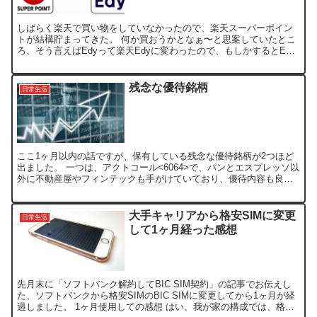
しばらく楽天で買い物をしていなかったので、楽天スーパーポイン
トが結構貯まってきた。 何か買おうかとなぁ〜と思案していたとこ
ろ、そう言えばEdyって楽天Edyに変わったので、もしかするとEdy
にポイント交換出来るんじゃね？って調べてみたところ...
残念な優待銘柄
日常生活
ここ1ヶ月以内の話ですが、保有している残念な優待銘柄が2つほど
出ました。 一つは、アクトコール<6064>で、パンとエスプレッソ以
外に不動産屋やフィンテックも手がけていており、優待内容も良か
ったので、長期保有の予定でしたが、代表取締その他関...
大手キャリアから格安SIMに変更
日常生活
して1ヶ月経った感想
先月末に「ソフトバンク解約してBIC SIM契約」の記事でお伝えし
た、ソフトバンクから格安SIMのBIC SIMに変更してから1ヶ月が経
過しました。 1ヶ月使用しての感想 はい、我が家の構成では、格安