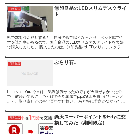
無印良品のLEDスリムデスクライ
日常生活
ト
机で本を読んだりすると、自分の影で暗くなったり、ベッド脇でも
本を読む事があるので、無印良品のLEDスリムデスクライトを夫婦
で購入しました。 購入したのは、無印良品のLEDスリムデスクライ
トベース付きとクランプ付きです。 直下照度2500lx...
ぶらり石○
日常生活
I Love You 今日は、気温は低かったのですが天気がよかったの
で、散歩がてらに、つくばの石丸電器でjajaのCDを買いに行ったと
ころ、取り寄せとの事で買わず仕舞い。 あと特に予定がなかったの
で、店内をぶらぶらしました。 そう言えば、今...
楽天スーパーポイントをEdyに交
日常生活
換してみた（期間限定）