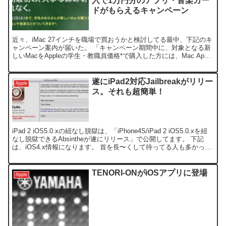
入で1万円分のアプリ・音楽カー
ドがもらえるキャンペーン
近々、iMac 27インチを職場で買おうかと検討してる最中、下記のキ
ャンペーン案内が届いた。 「キャンペーン期間中に、対象となる新
しいMacをAppleの学生・教職員価格*で購入した方には、Mac App
Store、App Store、i...
遂にiPad2対応Jailbreakがリリー
Apple
ス。それも超簡単！
iPad 2 iOS5.0.xの紐なし脱獄は、「iPhone4S/iPad 2 iOS5.0.xを紐
なし脱獄できるAbsintheが遂にリリース」で公開してます。 下記
は、iOS4.x情報になります。 首を長〜くして待ってる人も多かった
iP...
TENORI-ONがiOSアプリに登場
Apple