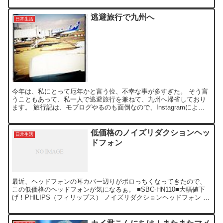
逃避旅行で九州へ
日常生活
今年は、私にとって厄年かと言う位、不幸な事が多すぎた。 そう言
うこともあって、私一人で逃避旅行を兼ねて、九州へ帰省しており
ます。 旅行記は、モブログやるのも面倒なので、Instagramによる
アップで手抜きしてます。(^^; 鹿児島空港から...
低価格のノイズリダクションヘッ
日常生活
ドフォン
最近、ヘッドフォンの耳カバー辺りがボロっちくなってきたので、
この低価格のヘッドフォンが気になるぁ。 ■SBC-HN110■大幅値下
げ！PHILIPS（フィリップス） ノイズリダクションヘッドフォン 販
売店：ECスタイル 価格：￥ 2980 ...