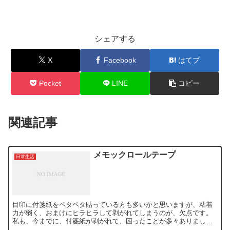
シェアする
X
Facebook
はてブ
Pocket
LINE
コピー
関連記事
メモックロールテープ
日常生活
目印に付箋紙をペタペタ貼っている方も多いかと思いますが、粘着
力が弱く、おまけにヒラヒラして剥がれてしまうのが、欠点です。
私も、今までに、付箋紙が剥がれて、困ったことが多々ありまし
た。 そこで、この「メモックロールテープ」を使うと、全面粘着...