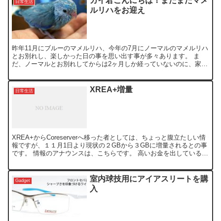
カイ君こんにちは！またまたマメ
日常生活
ルリハをお迎え
昨年11月にブルーのマメルリハ、今年の7月にノーマルのマメルリハ
とお別れし、楽しかった日の事を思い出す事が多々あります。 ま
だ、ノーマルとお別れしてからは2ヶ月しか経っていないのに、家族
から、またお迎えしたいとの要望が。 タイミングよく、ペ...
XREA+増量
日常生活
XREA+からCoreserverへ移った者としては、ちょっと腹立たしい情
報ですが、１１月1日より現状の２GBから３GBに増量されるとの事
です。 情報のアナウンスは、こちらです。 高いお金を出している
Coreserverでも、何か特典が欲し...
室内球技用にアイアスリートを購
Gadget
入